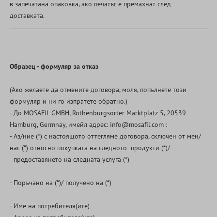
в запечатана опаковка, ако печатът е премахнат след
доставката.
Образец - формуляр за отказ
(Ако желаете да отмените договора, моля, попълнете този
формуляр и ни го изпратете обратно.)
- До MOSAFIL GMBH, Rothenburgsorter Marktplatz 5, 20539
Hamburg, Germnay, имейл адрес: info@mosafil.com :
- Аз/ние (*) с настоящото оттегляме договора, сключен от мен/
нас (*) относно покупката на следното продукти (*)/
предоставянето на следната услуга (*)
- Поръчано на (*)/ получено на (*)
- Име на потребителя(ите)