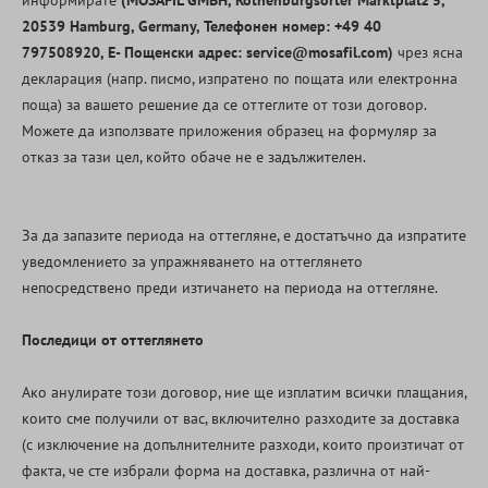
информирате
(MOSAFIL GMBH, Rothenburgsorter Marktplatz 5,
20539 Hamburg, Germany, Телефонен номер: +49 40
797508920, E- Пощенски адрес: service@mosafil.com)
чрез ясна
декларация (напр. писмо, изпратено по пощата или електронна
поща) за вашето решение да се оттеглите от този договор.
Можете да използвате приложения образец на формуляр за
отказ за тази цел, който обаче не е задължителен.
За да запазите периода на оттегляне, е достатъчно да изпратите
уведомлението за упражняването на оттеглянето
непосредствено преди изтичането на периода на оттегляне.
Последици от оттеглянето
Ако анулирате този договор, ние ще изплатим всички плащания,
които сме получили от вас, включително разходите за доставка
(с изключение на допълнителните разходи, които произтичат от
факта, че сте избрали форма на доставка, различна от най-