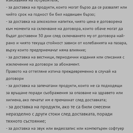
изисквания на потребителя;
- за доставка на продукти, които могат бързо да се развалят или
чийто срок на годност би бил надвишен бързо;
- за доставка на алкохолни напитки, чиято цена е договорена
към момента на сключване на договора, които обаче могат да
бъдат доставени 30 дни след сключването му от договора най-
рано и чиято текуща стойност зависи от колебанията на пазара,
върху които предприемачът няма влияние;
- за доставка на вестници, периодични издания или списания с
изключение на договори за абонамент.
Правото на оттегляне изтича преждевременно в случай на
договори
- за доставка на запечатани продукти, които не са подходящи
за връщане поради съображения за опазване на здравето или
хигиена, ако печатът им е премахнат след доставката;
- за доставка на продукти, ако те са били смесени
неразделно с други стоки след доставката, поради
тяхното състояние;
- за доставка на звук или видеозапис или компютърен софтуер