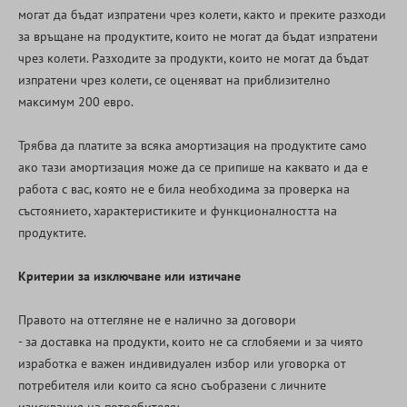
могат да бъдат изпратени чрез колети, както и преките разходи
за връщане на продуктите, които не могат да бъдат изпратени
чрез колети. Разходите за продукти, които не могат да бъдат
изпратени чрез колети, се оценяват на приблизително
максимум 200 евро.
Трябва да платите за всяка амортизация на продуктите само
ако тази амортизация може да се припише на каквато и да е
работа с вас, която не е била необходима за проверка на
състоянието, характеристиките и функционалността на
продуктите.
Критерии за изключване или изтичане
Правото на оттегляне не е налично за договори
-
за доставка на продукти, които не са сглобяеми и за чиято
изработка е важен индивидуален избор или уговорка от
потребителя или които са ясно съобразени с личните