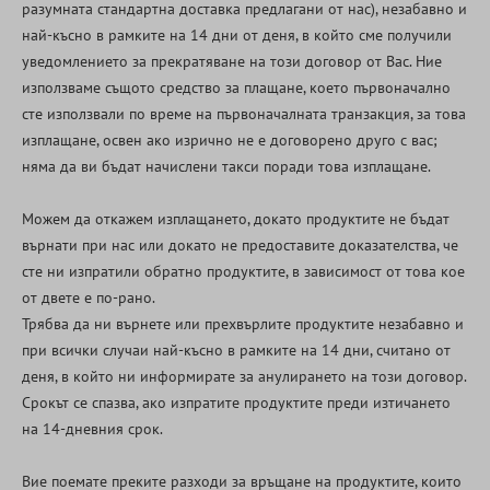
разумната стандартна доставка предлагани от нас), незабавно и
най-късно в рамките на 14 дни от деня, в който сме получили
уведомлението за прекратяване на този договор от Вас. Ние
използваме същото средство за плащане, което първоначално
сте използвали по време на първоначалната транзакция, за това
изплащане, освен ако изрично не е договорено друго с вас;
няма да ви бъдат начислени такси поради това изплащане.
Можем да откажем изплащането, докато продуктите не бъдат
върнати при нас или докато не предоставите доказателства, че
сте ни изпратили обратно продуктите, в зависимост от това кое
от двете е по-рано.
Трябва да ни върнете или прехвърлите продуктите
незабавно и
при всички случаи най-късно в рамките на 14 дни, считано от
деня, в който ни информирате за анулирането на този договор
.
Срокът се спазва, ако изпратите продуктите преди изтичането
на 14-дневния срок.
Вие поемате преките разходи за връщане на продуктите, които