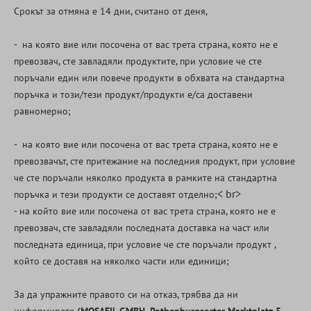
Срокът за отмяна е 14 дни, считано от деня,
- на която вие или посочена от вас трета страна, която не е
превозвач, сте завладяли продуктите, при условие че сте
поръчали един или повече продукти в обхвата на стандартна
поръчка и този/тези продукт/продукти е/са доставени
равномерно;
- на която вие или посочена от вас трета страна, която не е
превозвачът, сте притежание на последния продукт, при условие
че сте поръчали няколко продукта в рамките на стандартна
< br>
поръчка и тези продукти се доставят отделно;
- на който вие или посочена от вас трета страна, която не е
превозвач, сте завладяли последната доставка на част или
последната единица, при условие че сте поръчали продукт ,
който се доставя на няколко части или единици;
За да упражните правото си на отказ, трябва да ни