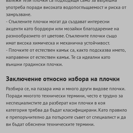
валежи тези плочки са подходящи само за вътрешна
употреба поради високата водопоглъщаемост и риска от
замръзване.
- Стъклените плочки могат да създават интересни
акценти като бордюри или мозайки благодарение на
разнообразието от цветове. Стъклените плочки също
имат висока химическа и механична устойчивост.
- Плочките от естествен камък са, както подсказва името,
направени от естествен камък. Те са идеални като
външни градински плочки.
Заключение относно избора на плочки
Разбира се, на пазара има и много други видове плочки.
Поради многото технически термини, често е трудно за
неспециалистите да разберат кои плочки в коя
категория трябва да бъдат класифицирани. Като правило
е препоръчително да потърсите съвет от специалист и да
ви бъдат обяснени техническите термини.