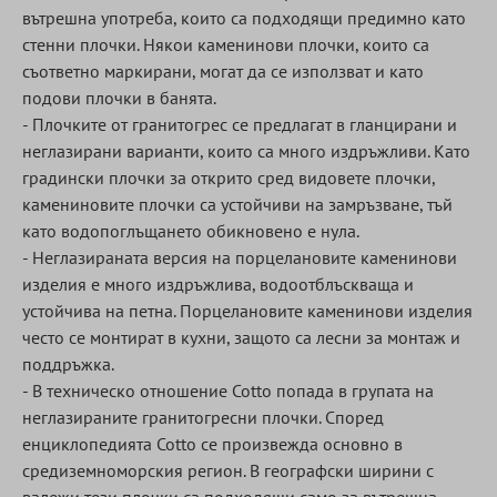
вътрешна употреба, които са подходящи предимно като
стенни плочки. Някои каменинови плочки, които са
съответно маркирани, могат да се използват и като
подови плочки в банята.
- Плочките от гранитогрес се предлагат в гланцирани и
неглазирани варианти, които са много издръжливи. Като
градински плочки за открито сред видовете плочки,
камениновите плочки са устойчиви на замръзване, тъй
като водопоглъщането обикновено е нула.
- Неглазираната версия на порцелановите каменинови
изделия е много издръжлива, водоотблъскваща и
устойчива на петна. Порцелановите каменинови изделия
често се монтират в кухни, защото са лесни за монтаж и
поддръжка.
- В техническо отношение Cotto попада в групата на
неглазираните гранитогресни плочки. Според
енциклопедията Cotto се произвежда основно в
средиземноморския регион. В географски ширини с