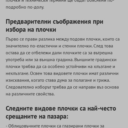
плочки и технически термини ще бъдат обяснени по-
подробно по-долу.
Предварителни съображения при
избора на плочки
Първо се прави разлика между подови плочки, които са
значително по-еластични и стенни плочки. След това
остава да се отбележи дали плочките са за вътрешна
употреба или за външна градина. Външните градински
плочки трябва да са особено устойчиви на хлъзгане и
нехлъзгане. Освен това видовете плочки имат различни
изисквания, когато става дума за полагане и грижа.
Следователно изборът трябва да се направи въз основа
на различните свойства.
Следните видове плочки са най-често
срещаните на пазара:
- Облицовъчните плочки са глазирани плочки за