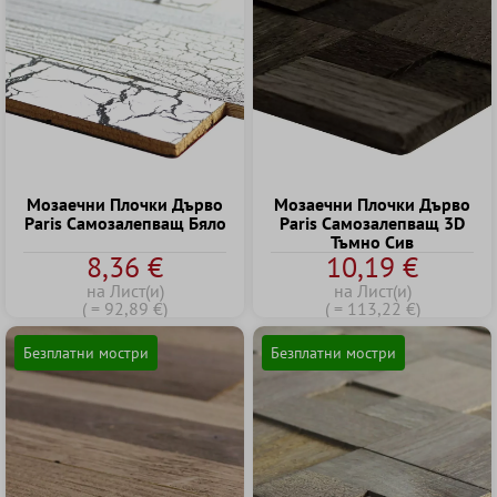
Mозаечни Плочки Дърво
Mозаечни Плочки Дърво
Paris Cамозалепващ Бяло
Paris Cамозалепващ 3D
Тъмно Сив
8,36 €
10,19 €
на Лист(и)
на Лист(и)
( = 92,89 €)
( = 113,22 €)
Безплатни мостри
Безплатни мостри