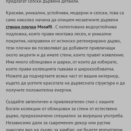
предлагат селски дървени детайли.
Красиви, уникални, устойчиви, модерни и селски, това са
само няколко начина да опишем мозаечните дървени
стенни плочки
Mosafil
. С патентована водоустойчива
подложка, която прави монтажа лесен, и уникални
покрития, направени от истинско регенерирано дърво,
тези плочки ви позволяват да добавите привличащи
окото акценти и да имате стени, които правят изявление.
Има много облицовки и шарки, от които да избирате,
което прави колекцията гъвкава и широкообхватна.
Можете да подчертаете всяка част от вашия интериор,
където да усетите красотата на дървесната структура и да
получите положителна енергия.
Създайте автентичен и привлекателен стил с нашите
богати колекции от облицовки за стени от естествено
дърво, предназначени специално за вътрешна употреба.
Независимо дали за съвременен декор или рустик
шикозен вид на дърво за хамбар, ще бъдете впечатлени