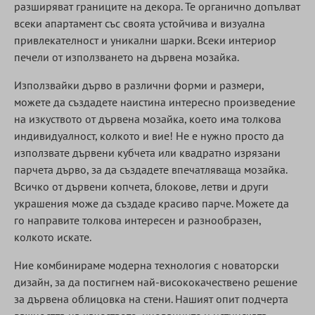
разширяват границите на декора. Те органично допълват
всеки апартамент със своята устойчива и визуална
привлекателност и уникални шарки. Всеки интериор
печели от използването на дървена мозайка.
Използвайки дърво в различни форми и размери,
можете да създадете наистина интересно произведение
на изкуството от дървена мозайка, което има толкова
индивидуалност, колкото и вие! Не е нужно просто да
използвате дървени кубчета или квадратно изрязани
парчета дърво, за да създадете впечатляваща мозайка.
Всичко от дървени копчета, блокове, летви и други
украшения може да създаде красиво парче. Можете да
го направите толкова интересен и разнообразен,
колкото искате.
Ние комбинираме модерна технология с новаторски
дизайн, за да постигнем най-висококачествено решение
за дървена облицовка на стени. Нашият опит подчерта