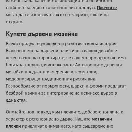
важността на качеството, иновациите и истинската
стойност на един екологично чист продукт.
Плочките
могат да се използват както на закрито, така и на
открито.
Купете дървена мозайка
Всеки продукт е уникален и разказва своята история.
Включването на дървени плочки във вашия дизайн е
лесен начин да гарантирате, че вашето пространство има
богатата топлина, която желаете. Автентичните дървени
мозайки предлагат измерение и геометрия,
модернизиращи традиционния рустик вид.
Разнообразие от повърхности, шарки и форми предлагат
безброй начини за интегриране на истинско дърво в
една стая.
Опитайте нов подход към плочките, добавете топлина и
характер с регенерирано дърво. Нашите
мозаечни
плочки
привличат вниманието, като същевременно