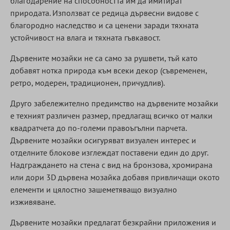
благодарение на способността им да имитират
природата. Използват се редица дървесни видове с
благородно наследство и са ценени заради тяхната
устойчивост на влага и тяхната гъвкавост.
Дървените мозайки не са само за рушвети, тъй като
добавят нотка природа към всеки декор (съвременен,
ретро, модерен, традиционен, причудлив).
Друго забележително предимство на дървените мозайки
е техният различен размер, предлагащ всичко от малки
квадратчета до по-големи правоъгълни парчета.
Дървените мозайки осигуряват визуален интерес и
отделните блокове изглеждат поставени един до друг.
Надграждането на стена с вид на бронзова, хромирана
или дори 3D дървена мозайка добавя привличащи окото
елементи и цялостно зашеметяващо визуално
изживяване.
Дървените мозайки предлагат безкрайни приложения и