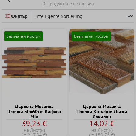
9 Продуктът е в списъка
Филтър
Безплатни мостри
Безплатни мостри
Дървена Mозайка
Дървена Mозайка
Плочки 30x60cm Kафяво
Плочки Kорабни Дъски
Mix
Лакиран
39,23 €
14,02 €
на Лист(и)
на Лист(и)
( = 217,94 €)
( = 150,75 €)