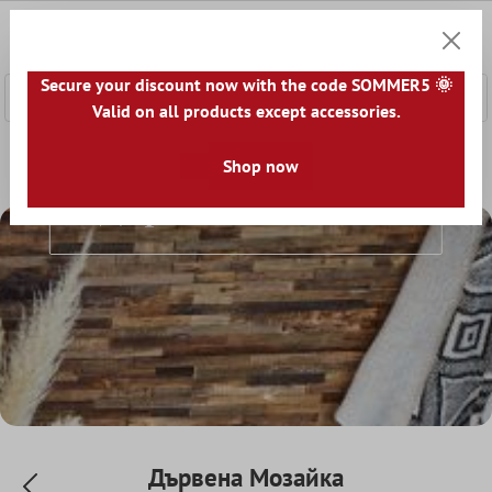
сновното съдържание
0
Количк
Secure your discount now with the code SOMMER5 🌞
Valid on all products except accessories.
Начална страница
Мозаечни Плочки
Shop now
Дървена Мозайка
Дървена Мозайка
Дървена Мозайка