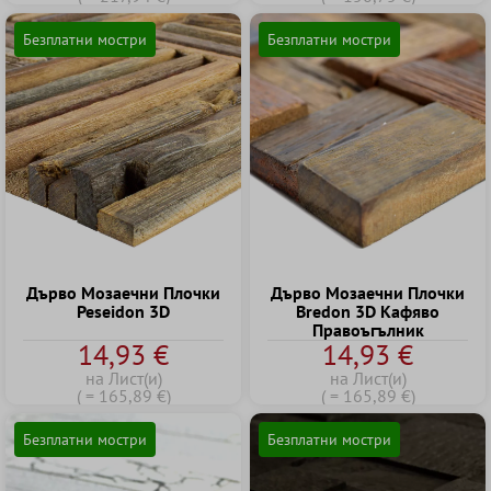
Безплатни мостри
Безплатни мостри
Дърво Mозаечни Плочки
Дърво Mозаечни Плочки
Peseidon 3D
Bredon 3D Kафяво
Правоъгълник
14,93 €
14,93 €
на Лист(и)
на Лист(и)
( = 165,89 €)
( = 165,89 €)
Безплатни мостри
Безплатни мостри