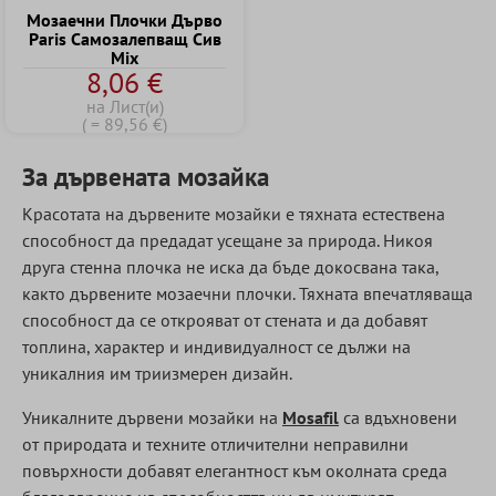
Mозаечни Плочки Дърво
Paris Cамозалепващ Сив
Mix
8,06 €
на Лист(и)
( = 89,56 €)
За дървената мозайка
Красотата на дървените мозайки е тяхната естествена
способност да предадат усещане за природа. Никоя
друга стенна плочка не иска да бъде докосвана така,
както дървените мозаечни плочки. Тяхната впечатляваща
способност да се открояват от стената и да добавят
топлина, характер и индивидуалност се дължи на
уникалния им триизмерен дизайн.
Уникалните дървени мозайки на
Mosafil
са вдъхновени
от природата и техните отличителни неправилни
повърхности добавят елегантност към околната среда