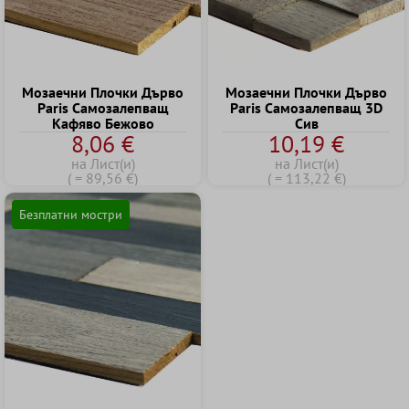
Mозаечни Плочки Дърво
Mозаечни Плочки Дърво
Paris Cамозалепващ
Paris Cамозалепващ 3D
Kафяво Бежово
Сив
8,06 €
10,19 €
на Лист(и)
на Лист(и)
( = 89,56 €)
( = 113,22 €)
Безплатни мостри