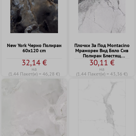
New York Черно Полиран
Плочки За Под Montacino
60x120 cm
Мраморен Вид Бяло Сив
Полиран Блестящ
32,14 €
30,11 €
60x120cm
на
на
(1.44 Пакет(и) = 46,28 €)
(1.44 Пакет(и) = 43,36 €)