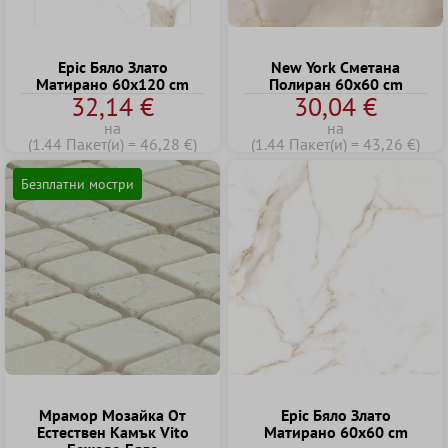
Epic Бяло Злато
New York Cметана
Матирано 60x120 cm
Полиран 60x60 cm
32,14 €
30,04 €
на
на
(1.44 Пакет(и) = 46,28 €)
(1.44 Пакет(и) = 43,26 €)
Безплатни мостри
Мрамор Mозайка Oт
Epic Бяло Злато
Eстествен Kамък Vito
Матирано 60x60 cm