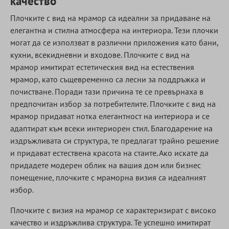
качество
Плочките с вид на мрамор са идеални за придаване на
елегантна и стилна атмосфера на интериора. Тези плочки
могат да се използват в различни приложения като бани,
кухни, всекидневни и входове. Плочките с вид на
мрамор имитират естетическия вид на естествения
мрамор, като същевременно са лесни за поддръжка и
почистване. Поради тази причина те се превърнаха в
предпочитан избор за потребителите. Плочките с вид на
мрамор придават нотка елегантност на интериора и се
адаптират към всеки интериорен стил. Благодарение на
издръжливата си структура, те предлагат трайно решение
и придават естествена красота на стаите. Ако искате да
придадете модерен облик на вашия дом или бизнес
помещение, плочките с мраморна визия са идеалният
избор.
Плочките с визия на мрамор се характеризират с високо
качество и издръжлива структура. Те успешно имитират