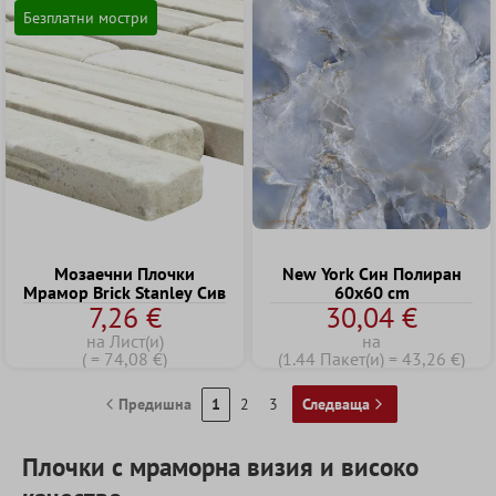
Безплатни мостри
Mозаечни Плочки
New York Син Полиран
Мрамор Brick Stanley Сив
60x60 cm
7,26 €
30,04 €
на Лист(и)
на
( = 74,08 €)
(1.44 Пакет(и) = 43,26 €)
Предишна
1
2
3
Следваща
Плочки с мраморна визия и високо