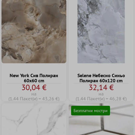
New York Сив Полиран
Selene Небесно Cиньо
60x60 cm
Полиран 60x120 cm
30,04 €
32,14 €
на
на
(1.44 Пакет(и) = 43,26 €)
(1.44 Пакет(и) = 46,28 €)
Безплатни мостри