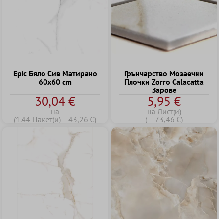
Epic Бяло Сив Матирано
Грънчарство Mозаечни
60x60 cm
Плочки Zorro Calacatta
Зарове
30,04 €
5,95 €
на
на Лист(и)
(1.44 Пакет(и) = 43,26 €)
( = 73,46 €)