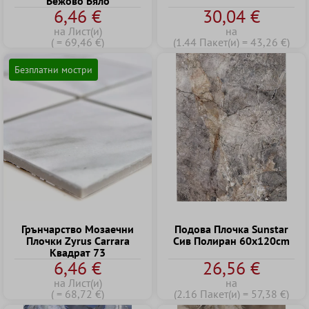
Бежово Бяло
6,46 €
30,04 €
на Лист(и)
на
( = 69,46 €)
(1.44 Пакет(и) = 43,26 €)
Безплатни мостри
Грънчарство Mозаечни
Подова Плочка Sunstar
Плочки Zyrus Carrara
Сив Полиран 60x120cm
Kвадрат 73
6,46 €
26,56 €
на Лист(и)
на
( = 68,72 €)
(2.16 Пакет(и) = 57,38 €)