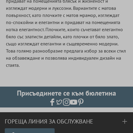
придават на помещенията блясък и жизненост и
изглеждат модерни и луксозни. Вариантите с матова
повърхност, като плочките с матов мрамор, изглеждат
по-спокойни и елегантни и придават на помещенията
нотка елегантност. Плочките, които съчетават елегантно
бяло със златисти детайли, като плочки от бяло злато,
също изглеждат елегантни и същевременно модерни.
Това голямо разнообразие предлага избор за всеки стил
на обзавеждане и позволява индивидуален дизайн на
стаята.
Присъединете се към бюлетина
ГОРЕЩА ЛИНИЯ ЗА ОБСЛУЖВАНЕ