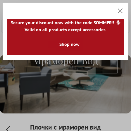
сновното съдържание
0
Количк
Secure your discount now with the code SOMMER5 🌞
Valid on all products except accessories.
Начална страница
Светът на плочките
Shop now
Плочки по вид
Плочки С
Мраморен Вид
Плочки с мраморен вид