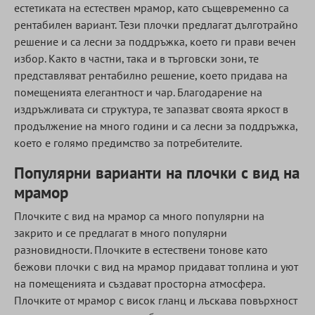
естетиката на естествен мрамор, като същевременно са
рентабилен вариант. Тези плочки предлагат дълготрайно
решение и са лесни за поддръжка, което ги прави вечен
избор. Както в частни, така и в търговски зони, те
представляват рентабилно решение, което придава на
помещенията елегантност и чар. Благодарение на
издръжливата си структура, те запазват своята яркост в
продължение на много години и са лесни за поддръжка,
което е голямо предимство за потребителите.
Популярни варианти на плочки с вид на
мрамор
Плочките с вид на мрамор са много популярни на
закрито и се предлагат в много популярни
разновидности. Плочките в естествени тонове като
бежови плочки с вид на мрамор придават топлина и уют
на помещенията и създават просторна атмосфера.
Плочките от мрамор с висок гланц и лъскава повърхност