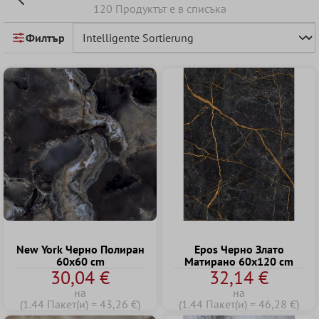
120 Продуктът е в списъка
Филтър
New York Черно Полиран
Epos Черно Злато
60x60 cm
Матирано 60x120 cm
30,04 €
32,14 €
на
на
(1.44 Пакет(и) = 43,26 €)
(1.44 Пакет(и) = 46,28 €)