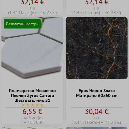
32,14 €
32,14 €
на
на
(1.44 Пакет(и) = 46,28 €)
(1.44 Пакет(и) = 46,28 €)
Безплатни мостри
Грънчарство Mозаечни
Epos Черно Злато
Плочки Zyrus Carrara
Матирано 60x60 cm
Шестоъгълник 51
Средна оценка за 5 от 5 звезди
6,55 €
30,04 €
на Лист(и)
на
( = 71,20 €)
(1.44 Пакет(и) = 43,26 €)