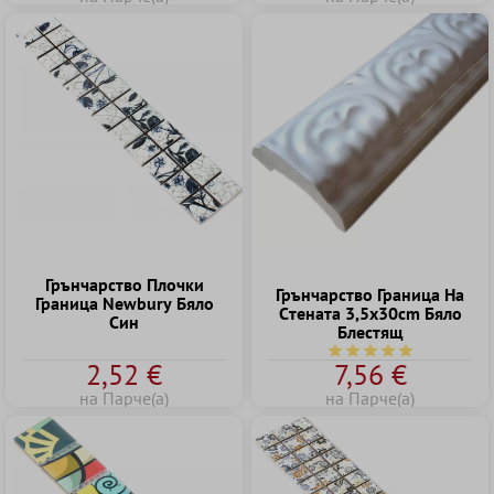
Грънчарство Плочки
Грънчарство Граница Hа
Граница Newbury Бяло
Cтената 3,5x30cm Бяло
Син
Блестящ
Средна оценка за 5 о
2,52 €
7,56 €
на Парче(а)
на Парче(а)