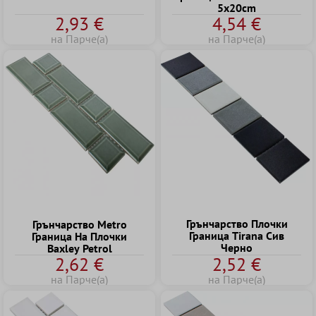
5x20cm
2,93 €
4,54 €
на Парче(а)
на Парче(а)
Грънчарство Плочки
Грънчарство Metro
Граница Tirana Сив
Граница Hа Плочки
Черно
Baxley Petrol
2,62 €
2,52 €
на Парче(а)
на Парче(а)