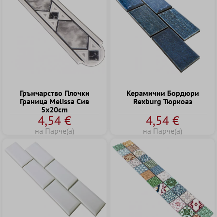
Грънчарство Плочки
Керамични Бордюри
Граница Melissa Сив
Rexburg Тюркоаз
5x20cm
4,54 €
4,54 €
на Парче(а)
на Парче(а)