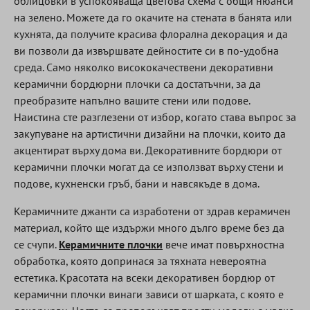
облицовки в успокояваща цветова схема с общи нюанси
на зелено. Можете да го окачите на стената в банята или
кухнята, да получите красива флорална декорация и да
ви позволи да извършвате дейностите си в по-удобна
среда. Само няколко висококачествени декоративни
керамични бордюрни плочки са достатъчни, за да
преобразите напълно вашите стени или подове.
Наистина сте разглезени от избор, когато става въпрос за
закупуване на артистични дизайни на плочки, които да
акцентират върху дома ви. Декоративните бордюри от
керамични плочки могат да се използват върху стени и
подове, кухненски гръб, бани и навсякъде в дома.
Керамичните джанти са изработени от здрав керамичен
материал, който ще издържи много дълго време без да
се счупи.
Керамичните плочки
вече имат повърхностна
обработка, която допринася за тяхната невероятна
естетика. Красотата на всеки декоративен бордюр от
керамични плочки винаги зависи от шарката, с която е