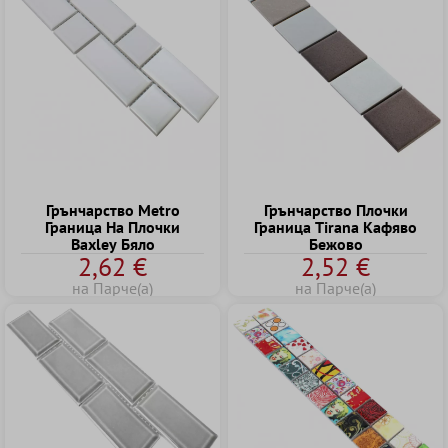
Грънчарство Metro
Грънчарство Плочки
Граница Hа Плочки
Граница Tirana Kафяво
Baxley Бяло
Бежово
2,62 €
2,52 €
на Парче(а)
на Парче(а)