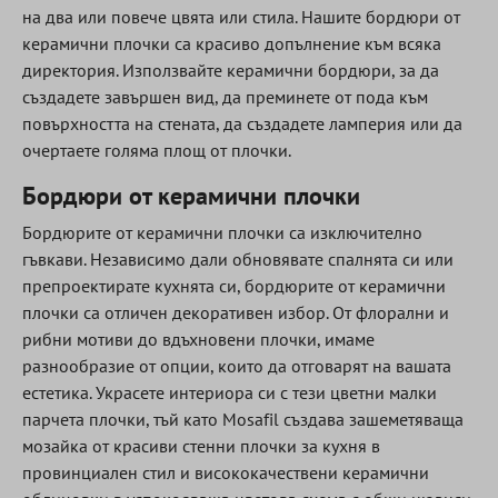
на два или повече цвята или стила. Нашите бордюри от
керамични плочки са красиво допълнение към всяка
директория. Използвайте керамични бордюри, за да
създадете завършен вид, да преминете от пода към
повърхността на стената, да създадете ламперия или да
очертаете голяма площ от плочки.
Бордюри от керамични плочки
Бордюрите от керамични плочки са изключително
гъвкави. Независимо дали обновявате спалнята си или
препроектирате кухнята си, бордюрите от керамични
плочки са отличен декоративен избор. От флорални и
рибни мотиви до вдъхновени плочки, имаме
разнообразие от опции, които да отговарят на вашата
естетика. Украсете интериора си с тези цветни малки
парчета плочки, тъй като Mosafil създава зашеметяваща
мозайка от красиви стенни плочки за кухня в
провинциален стил и висококачествени керамични