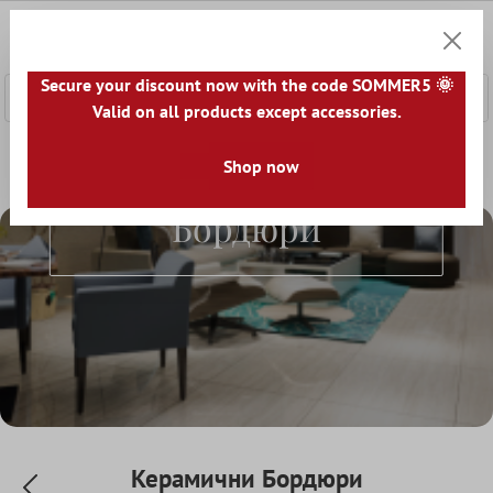
сновното съдържание
0
Количк
Secure your discount now with the code SOMMER5 🌞
Valid on all products except accessories.
Начална страница
Граници На Плочки
Shop now
Керамични Бордю
Керамични
Бордюри
Керамични Бордюри