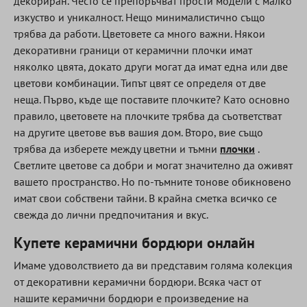
декориран. Често се препоръчват прости модели с малко
изкуство и уникалност. Нещо минималистично също
трябва да работи. Цветовете са много важни. Някои
декоративни граници от керамични плочки имат
няколко цвята, докато други могат да имат една или две
цветови комбинации. Типът цвят се определя от две
неща. Първо, къде ще поставите плочките? Като основно
правило, цветовете на плочките трябва да съответстват
на другите цветове във вашия дом. Второ, вие също
трябва да изберете между цветни и тъмни
плочки
.
Светлите цветове са добри и могат значително да оживят
вашето пространство. Но по-тъмните тонове обикновено
имат свои собствени тайни. В крайна сметка всичко се
свежда до лични предпочитания и вкус.
Купете керамични бордюри онлайн
Имаме удоволствието да ви представим голяма колекция
от декоративни керамични бордюри. Всяка част от
нашите керамични бордюри е произведение на