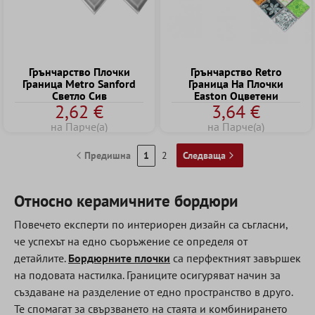
Грънчарство Плочки
Грънчарство Retro
Граница Metro Sanford
Граница Hа Плочки
Cветло Cив
Easton Оцветени
2,62 €
3,64 €
на Парче(а)
на Парче(а)
Предишна
1
2
Следваща
Относно керамичните бордюри
Повечето експерти по интериорен дизайн са съгласни,
че успехът на едно съоръжение се определя от
детайлите.
Бордюрните плочки
са перфектният завършек
на подовата настилка. Границите осигуряват начин за
създаване на разделение от едно пространство в друго.
Те спомагат за свързването на стаята и комбинирането