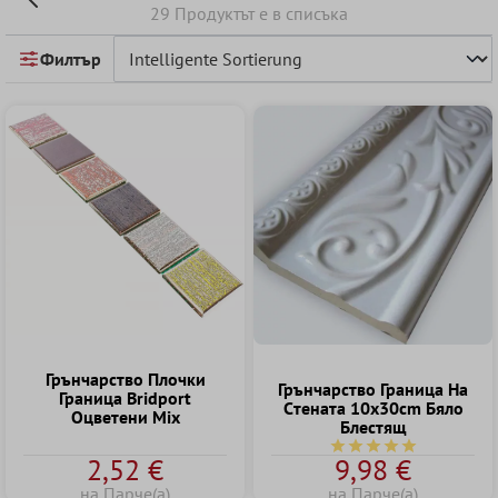
29 Продуктът е в списъка
Филтър
Грънчарство Плочки
Грънчарство Граница Hа
Граница Bridport
Cтената 10x30cm Бяло
Оцветени Mix
Блестящ
Средна оценка за 5 о
2,52 €
9,98 €
на Парче(а)
на Парче(а)