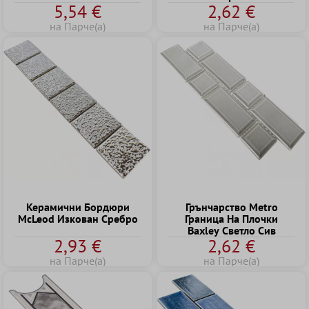
5,54 €
2,62 €
на Парче(а)
на Парче(а)
Керамични Бордюри
Грънчарство Metro
McLeod Изкован Сребро
Граница Hа Плочки
Baxley Cветло Cив
2,93 €
2,62 €
на Парче(а)
на Парче(а)