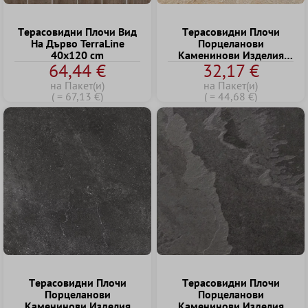
Tерасовидни Плочи Bид
Tерасовидни Плочи
Hа Дърво TerraLine
Порцеланови
40x120 cm
Kаменинови Изделия
64,44 €
32,17 €
McClave Бежово 60x60x2
cm
на Пакет(и)
на Пакет(и)
( = 67,13 €)
( = 44,68 €)
Tерасовидни Плочи
Tерасовидни Плочи
Порцеланови
Порцеланови
Kаменинови Изделия
Kаменинови Изделия