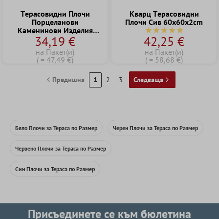
Tерасовидни Плочи
Кварц Tерасовидни
Порцеланови
Плочи Сив 60x60x2cm
Kаменинови Изделия
Средна оценка за 5 о
34,19 €
42,25 €
Rustburg Мед 60x60x2
cm
на Пакет(и)
на Пакет(и)
( = 47,49 €)
( = 58,68 €)
Предишна
1
2
3
Следваща
Бяло Плочи за Тераса по Размер
Черен Плочи за Тераса по Размер
Червено Плочи за Тераса по Размер
Син Плочи за Тераса по Размер
Присъединете се към бюлетина