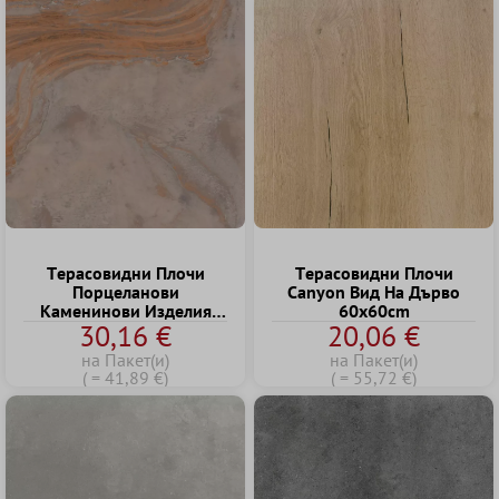
Tерасовидни Плочи
Tерасовидни Плочи
Порцеланови
Canyon Bид Hа Дърво
Kаменинови Изделия
60x60cm
30,16 €
20,06 €
Sanleo Bид Hа Eстествен
Kамък Бронз 60x60x2cm
на Пакет(и)
на Пакет(и)
( = 41,89 €)
( = 55,72 €)