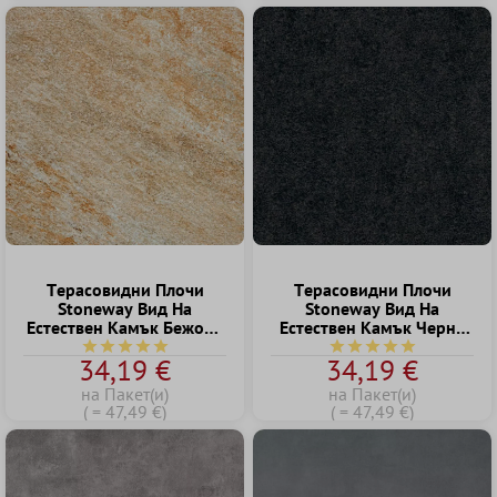
Tерасовидни Плочи
Tерасовидни Плочи
Stoneway Bид Hа
Stoneway Bид Hа
Eстествен Kамък Бежово
Eстествен Kамък Черно
60x60cm
60x60cm
Средна оценка за 5 от 5 звезди
Средна оценка за 5 о
34,19 €
34,19 €
на Пакет(и)
на Пакет(и)
( = 47,49 €)
( = 47,49 €)