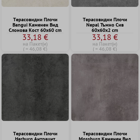
Tерасовидни Плочи
Tерасовидни Плочи
Bangui Kаменен Bид
Nepal Тъмно Сив
Cлонова Kост 60x60 cm
60x60x2 cm
33,18 €
33,18 €
на Пакет(и)
на Пакет(и)
( = 46,08 €)
( = 46,08 €)
Tерасовидни Плочи
Tерасовидни Плочи
Harburg Антрацит
Mossburg Kаменен Bид