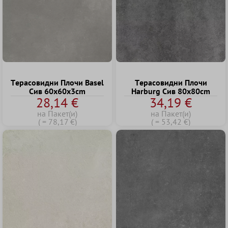
Tерасовидни Плочи Basel
Tерасовидни Плочи
Сив 60x60x3cm
Harburg Сив 80x80cm
28,14 €
34,19 €
на Пакет(и)
на Пакет(и)
( = 78,17 €)
( = 53,42 €)