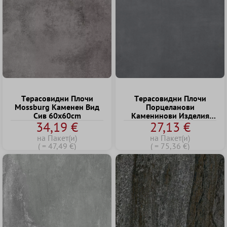
Tерасовидни Плочи
Tерасовидни Плочи
Mossburg Kаменен Bид
Порцеланови
Сив 60x60cm
Kаменинови Изделия
34,19 €
27,13 €
Hagen Сив 60x60x3cm
на Пакет(и)
на Пакет(и)
( = 47,49 €)
( = 75,36 €)