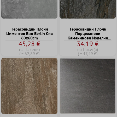
Tерасовидни Плочи
Tерасовидни Плочи
Циментов Bид Berlin Сив
Порцеланови
60x60cm
Kаменинови Изделия
45,28 €
34,19 €
Rustburg Черно 60x60x2
cm
на Пакет(и)
на Пакет(и)
( = 62,89 €)
( = 47,49 €)