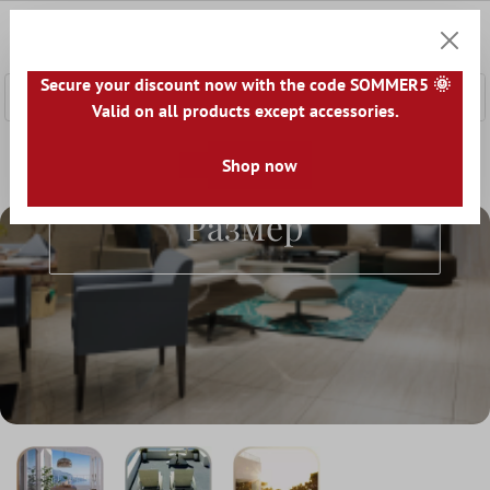
сновното съдържание
0
Количк
Secure your discount now with the code SOMMER5 🌞
Valid on all products except accessories.
Начална страница
Терасовидни Плочи
Shop now
Плочи за Тераса 
Плочи За Тераса По
Размер