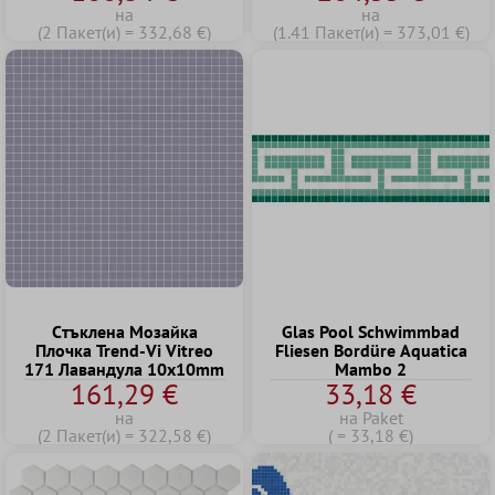
на
на
(2 Пакет(и) = 332,68 €)
(1.41 Пакет(и) = 373,01 €)
Cтъклена Mозайка
Glas Pool Schwimmbad
Плочка Trend-Vi Vitreo
Fliesen Bordüre Aquatica
171 Лавандула 10x10mm
Mambo 2
161,29 €
33,18 €
на
на Paket
(2 Пакет(и) = 322,58 €)
( = 33,18 €)