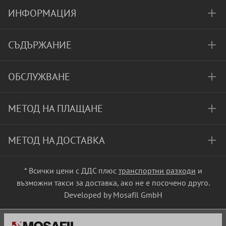
ИНФОРМАЦИЯ
СЪДЪРЖАНИЕ
ОБСЛУЖВАНЕ
МЕТОД НА ПЛАЩАНЕ
МЕТОД НА ДОСТАВКА
* Всички цени с ДДС плюс
транспортни разходи
и
възможни такси за доставка, ако не е посочено друго.
Developed by Mosafil GmbH