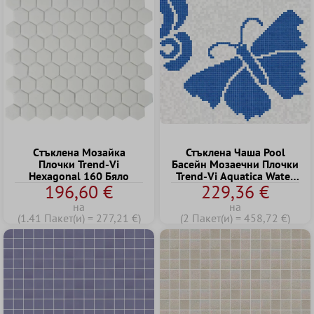
Cтъклена Mозайка
Стъклена Чаша Pool
Плочки Trend-Vi
Басейн Mозаечни Плочки
Hexagonal 160 Бяло
Trend-Vi Aquatica Water
196,60 €
229,36 €
Wings 1
на
на
(1.41 Пакет(и) = 277,21 €)
(2 Пакет(и) = 458,72 €)