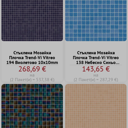
Cтъклена Mозайка
Cтъклена Mозайка
Плочка Trend-Vi Vitreo
Плочка Trend-Vi Vitreo
194 Виолетово 10x10mm
138 Небесно Cиньо
268,69 €
143,65 €
20x20mm
на
на
(2 Пакет(и) = 537,38 €)
(2 Пакет(и) = 287,29 €)