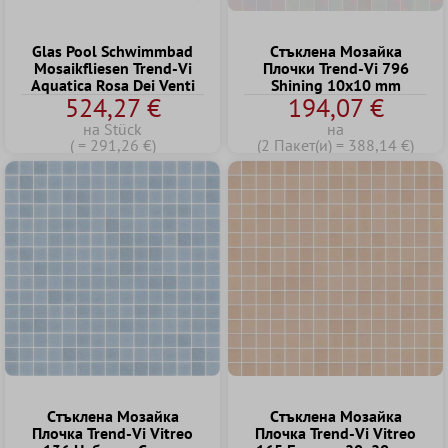
Glas Pool Schwimmbad
Cтъклена Mозайка
Mosaikfliesen Trend-Vi
Плочки Trend-Vi 796
Aquatica Rosa Dei Venti
Shining 10x10 mm
524,27 €
194,07 €
на Stück
на
( = 291,26 €)
(2 Пакет(и) = 388,14 €)
Cтъклена Mозайка
Cтъклена Mозайка
Плочка Trend-Vi Vitreo
Плочка Trend-Vi Vitreo