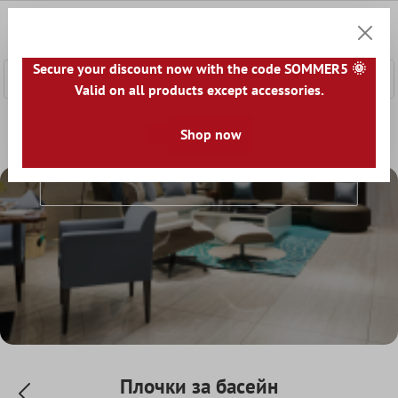
сновното съдържание
0
Количк
Secure your discount now with the code SOMMER5 🌞
Valid on all products except accessories.
Начална страница
Светът на плочките
Shop now
Плочки по стаи
Плочки За Басейн
Плочки за басейн