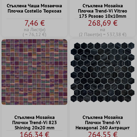
Стъклена Чаша Mозаечна
Cтъклена Mозайка
Плочка Costello Тюркоаз
Плочка Trend-Vi Vitreo
175 Розово 10x10mm
7,46 €
268,69 €
на Лист(и)
на
( = 76,12 €)
(2 Пакет(и) = 537,38 €)
Cтъклена Mозайка
Cтъклена Mозайка
Плочки Trend-Vi 823
Плочки Trend-Vi
Shining 20x20 mm
Hexagonal 260 Антрацит
166,34 €
264,55 €