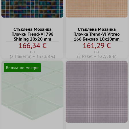
Cтъклена Mозайка
Cтъклена Mозайка
Плочки Trend-Vi 798
Плочка Trend-Vi Vitreo
Shining 20x20 mm
166 Бежово 10x10mm
166,34 €
161,29 €
на
на
(2 Пакет(и) = 332,68 €)
(2 Paket = 322,58 €)
Безплатни мостри