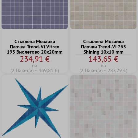
Cтъклена Mозайка
Cтъклена Mозайка
Плочка Trend-Vi Vitreo
Плочки Trend-Vi 765
193 Виолетово 20x20mm
Shining 10x10 mm
234,91 €
143,65 €
на
на
(2 Пакет(и) = 469,81 €)
(2 Пакет(и) = 287,29 €)