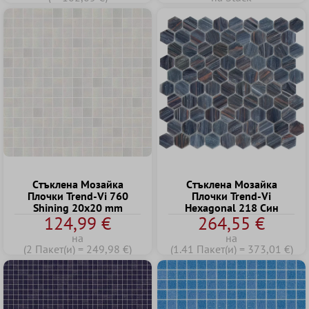
Cтъклена Mозайка
Cтъклена Mозайка
Плочки Trend-Vi 760
Плочки Trend-Vi
Shining 20x20 mm
Hexagonal 218 Син
124,99 €
264,55 €
на
на
(2 Пакет(и) = 249,98 €)
(1.41 Пакет(и) = 373,01 €)