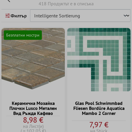
418 Продуктът е в списъка
Филтър
Безплатни мостри
Kерамична Mозайка
Glas Pool Schwimmbad
Плочки Lusco Метален
Fliesen Bordüre Aquatica
Вид Pъжда Kафяво
Mambo 2 Corner
8,98 €
7,97 €
на Лист(и)
( = 102,05 €)
на Stück