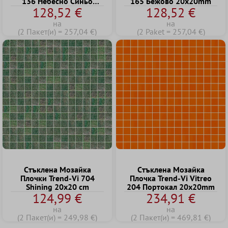
136 Небесно Cиньо
165 Бежово 20x20mm
128,52 €
128,52 €
20x20mm
на
на
(2 Пакет(и) = 257,04 €)
(2 Paket = 257,04 €)
Cтъклена Mозайка
Cтъклена Mозайка
Плочки Trend-Vi 704
Плочка Trend-Vi Vitreo
Shining 20x20 cm
204 Портокал 20x20mm
124,99 €
234,91 €
на
на
(2 Пакет(и) = 249,98 €)
(2 Пакет(и) = 469,81 €)