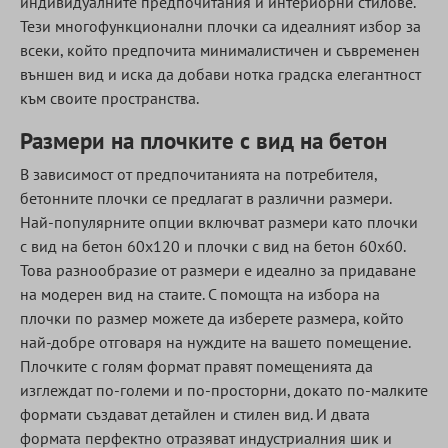
индивидуалните предпочитания и интериорни стилове.
Тези многофункционални плочки са идеалният избор за
всеки, който предпочита минималистичен и съвременен
външен вид и иска да добави нотка градска елегантност
към своите пространства.
Размери на плочките с вид на бетон
В зависимост от предпочитанията на потребителя,
бетонните плочки се предлагат в различни размери.
Най-популярните опции включват размери като плочки
с вид на бетон 60x120 и плочки с вид на бетон 60x60.
Това разнообразие от размери е идеално за придаване
на модерен вид на стаите. С помощта на избора на
плочки по размер можете да изберете размера, който
най-добре отговаря на нуждите на вашето помещение.
Плочките с голям формат правят помещенията да
изглеждат по-големи и по-просторни, докато по-малките
формати създават детайлен и стилен вид. И двата
формата перфектно отразяват индустриалния шик и