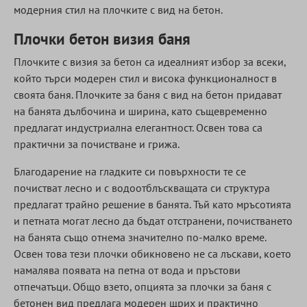
модерния стил на плочките с вид на бетон.
Плочки бетон визия баня
Плочките с визия за бетон са идеалният избор за всеки,
който търси модерен стил и висока функционалност в
своята баня. Плочките за баня с вид на бетон придават
на банята дълбочина и ширина, като същевременно
предлагат индустриална елегантност. Освен това са
практични за почистване и грижа.
Благодарение на гладките си повърхности те се
почистват лесно и с водоотблъскващата си структура
предлагат трайно решение в банята. Тъй като мръсотията
и петната могат лесно да бъдат отстранени, почистването
на банята също отнема значително по-малко време.
Освен това тези плочки обикновено не са лъскави, което
намалява появата на петна от вода и пръстови
отпечатъци. Общо взето, опцията за плочки за баня с
бетонен вид предлага модерен щрих и практично