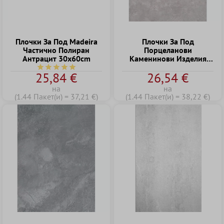
Плочки За Под Madeira
Плочки За Под
Частично Полиран
Порцеланови
Антрацит 30x60cm
Kаменинови Изделия
Triton Бетонен Вид Сив
Средна оценка за 5 от 5 звезди
25,84 €
26,54 €
60x120 cm
на
на
(1.44 Пакет(и) = 37,21 €)
(1.44 Пакет(и) = 38,22 €)