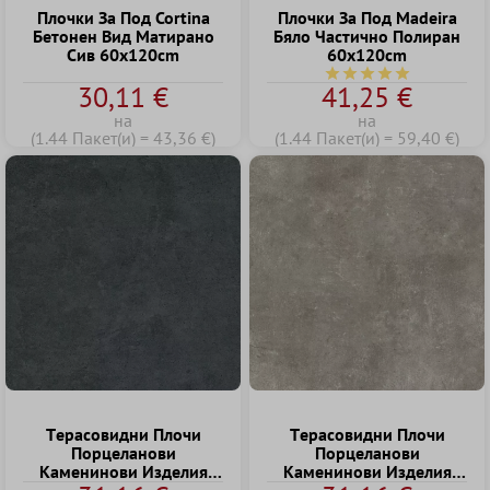
Плочки За Под Cortina
Плочки За Под Madeira
Бетонен Вид Матирано
Бяло Частично Полиран
Сив 60x120cm
60x120cm
Средна оценка за 5 о
30,11 €
41,25 €
на
на
(1.44 Пакет(и) = 43,36 €)
(1.44 Пакет(и) = 59,40 €)
Tерасовидни Плочи
Tерасовидни Плочи
Порцеланови
Порцеланови
Kаменинови Изделия
Kаменинови Изделия