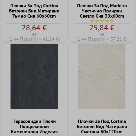
Плочки За Под Cortina
Плочки За Под Madeira
Бетонен Вид Матирано
Частично Полиран
Тъмно Сив 60x60cm
Cветло Cив 30x60cm
Средна оценка за 5 о
28,64 €
25,84 €
на
на
(1.44 Пакет(и) = 41,24 €)
(1.44 Пакет(и) = 37,21 €)
Tерасовидни Плочи
Плочки За Под Cortina
Порцеланови
Бетонен Вид Матирано
Kаменинови Изделия
Cметана 60x120cm