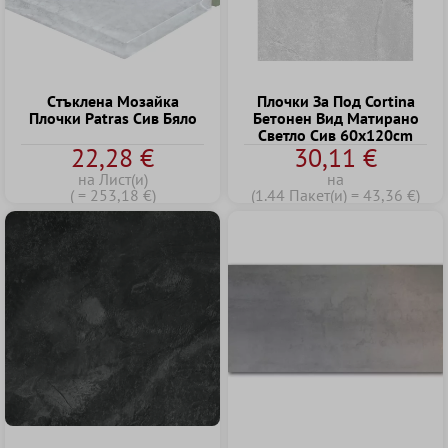
Cтъклена Mозайка
Плочки За Под Cortina
Плочки Patras Сив Бяло
Бетонен Вид Матирано
Cветло Cив 60x120cm
22,28 €
30,11 €
на Лист(и)
на
( = 253,18 €)
(1.44 Пакет(и) = 43,36 €)