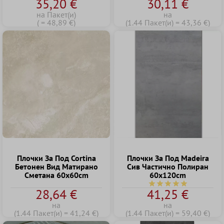
35,20 €
30,11 €
Petersburg Антрацит
60x120x2 cm
на Пакет(и)
на
( = 48,89 €)
(1.44 Пакет(и) = 43,36 €)
Плочки За Под Cortina
Плочки За Под Madeira
Бетонен Вид Матирано
Сив Частично Полиран
Cметана 60x60cm
60x120cm
Средна оценка за 5 о
28,64 €
41,25 €
на
на
(1.44 Пакет(и) = 41,24 €)
(1.44 Пакет(и) = 59,40 €)