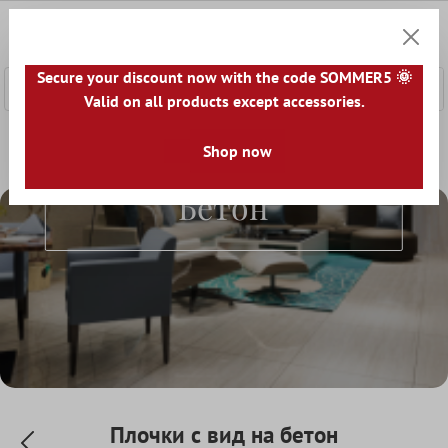
сновното съдържание
0
Количк
Secure your discount now with the code SOMMER5 🌞
Valid on all products except accessories.
Начална страница
Светът на плочките
Shop now
Плочки по вид
Плочки С Вид На
Бетон
Плочки с вид на бетон