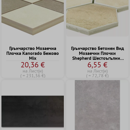
Грънчарство Mозаечна
Грънчарство Бетонен Вид
Плочка Kanorado Бежово
Mозаечни Плочки
Mix
Shepherd Шестоъгълник
20,36 €
6,55 €
Бежово
на Лист(и)
на Лист(и)
( = 231,36 €)
( = 72,78 €)