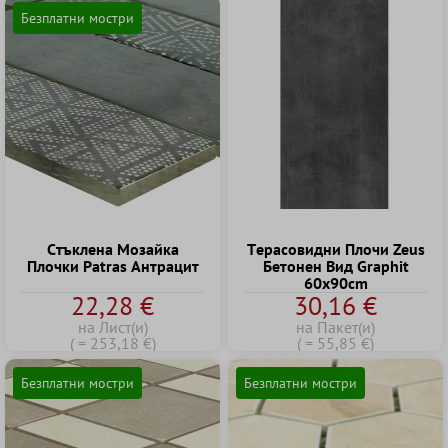
Безплатни мостри
Cтъклена Mозайка
Tерасовидни Плочи Zeus
Плочки Patras Антрацит
Бетонен Вид Graphit
60x90cm
22,28 €
30,16 €
на Лист(и)
на Пакет(и)
( = 253,18 €)
( = 55,85 €)
Безплатни мостри
Безплатни мостри