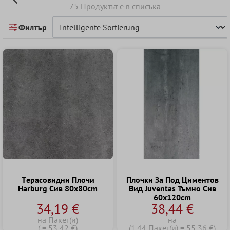
75 Продуктът е в списъка
Филтър
Tерасовидни Плочи
Плочки За Под Циментов
Harburg Сив 80x80cm
Bид Juventas Тъмно Сив
60x120cm
34,19 €
38,44 €
на Пакет(и)
на
( = 53,42 €)
(1.44 Пакет(и) = 55,36 €)