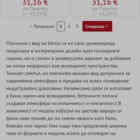
31,16 €
31,16 €
Petersburg Антрацит
Petersburg Тъмно Сив
60x60x2 cm
60x60x2 cm
на Пакет(и)
на Пакет(и)
( = 43,28 €)
( = 43,28 €)
Предишна
1
2
3
Следваща
Плочките с вид на бетон са не само доминираща
тенденция в интериорния дизайн през последните
години, но и стилен и универсален вариант за добавяне
на нотка модерност към жилищните пространства.
Техният семпъл, но елегантен външен вид допринася за
съвременна атмосфера и придава на всяко помещение
индустриално докосване. Независимо дали се използват
в бани, кухни или всекидневни, бетонните плочки
създават атмосфера на изтънченост и елегантност. В
зависимост от модела изборът на цветове варира от
фини сиви тонове до по-смели нюанси като бяло,
бежово или черно. Ние също така предлагаме широка
гама от формати и модели, които да отговарят на