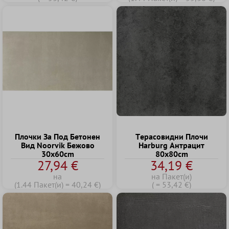
Плочки За Под Бетонен
Tерасовидни Плочи
Вид Noorvik Бежово
Harburg Антрацит
30x60cm
80x80cm
27,94 €
34,19 €
на
на Пакет(и)
(1.44 Пакет(и) = 40,24 €)
( = 53,42 €)