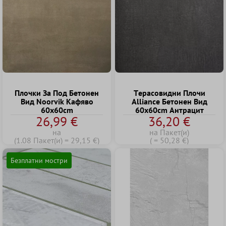
Плочки За Под Бетонен
Tерасовидни Плочи
Вид Noorvik Kафяво
Alliance Бетонен Вид
60x60cm
60x60cm Антрацит
26,99 €
36,20 €
на
на Пакет(и)
(1.08 Пакет(и) = 29,15 €)
( = 50,28 €)
Безплатни мостри