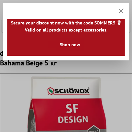
сновното съдържание
0
Количк
Secure your discount now with the code SOMMER5 🌞
Valid on all products except accessories.
Начална страница
Аксесоари
Фугираща Смес
Фугира
Shop now
Фугираща смес Schönox SF Design
Bahama Beige 5 кг