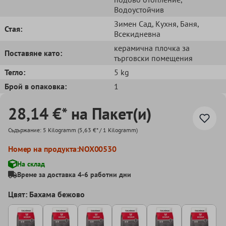
Водоустойчив
Зимен Сад
, Кухня
, Баня
,
Стая:
Всекидневна
керамична плочка за
Поставяне като:
търговски помещения
Тегло:
5 kg
Брой в опаковка:
1
28,14 €* на Пакет(и)
Съдържание:
5 Kilogramm
(5,63 €* / 1 Kilogramm)
Номер на продукта:
NOX00530
На склад
Време за доставка 4-6 работни дни
Цвят: Бахама бежово