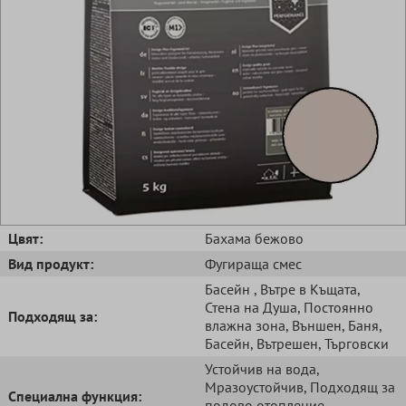
Цвят:
Бахама бежово
Вид продукт:
Фугираща смес
Басейн
, Вътре в Къщата
,
Стена на Душа
, Постоянно
Подходящ за:
влажна зона
, Външен
, Баня
,
Басейн
, Вътрешен
, Търговски
Устойчив на вода
,
Мразоустойчив
, Подходящ за
Специална функция:
подово отопление
,