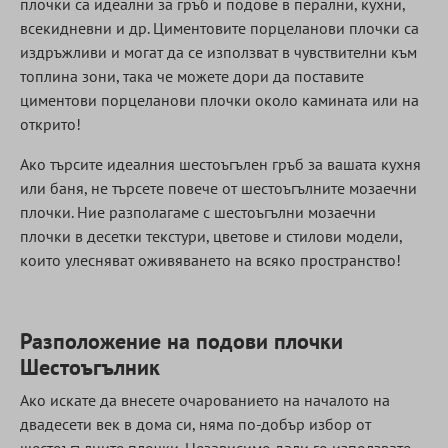
плочки са идеални за гръб и подове в перални, кухни,
всекидневни и др. Циментовите порцеланови плочки са
издръжливи и могат да се използват в чувствителни към
топлина зони, така че можете дори да поставите
циментови порцеланови плочки около камината или на
открито!
Ако търсите идеалния шестоъгълен гръб за вашата кухня
или баня, не търсете повече от шестоъгълните мозаечни
плочки. Ние разполагаме с шестоъгълни мозаечни
плочки в десетки текстури, цветове и стилови модели,
които улесняват оживяването на всяко пространство!
Разположение на подови плочки
Шестоъгълник
Ако искате да внесете очарованието на началото на
двадесети век в дома си, няма по-добър избор от