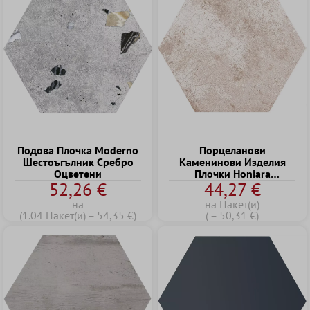
Подова Плочка Moderno
Порцеланови
Шестоъгълник Сребро
Kаменинови Изделия
Оцветени
Плочки Honiara
52,26 €
44,27 €
Шестоъгълник Основна
Плочка Kафяво
на
на Пакет(и)
22,5x25,9cm
(1.04 Пакет(и) = 54,35 €)
( = 50,31 €)