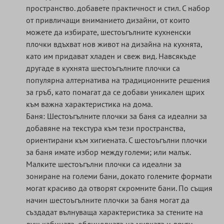
пространство. добавете практичност и стил. С набор
от привличащи вниманието дизайни, от които
можете да избирате, шестоъгълните кухненски
плочки вдъхват нов живот на дизайна на кухнята,
като им придават хладен и свеж вид. Навсякъде
другаде в кухнята шестоъгълните плочки са
популярна алтернатива на традиционните решения
за гръб, като помагат да се добави уникален щрих
към важна характеристика на дома.
Баня: Шестоъгълните плочки за баня са идеални за
добавяне на текстура към тези пространства,
ориентирани към хигиената. С шестоъгълни плочки
за баня имате избор между големи; или малък.
Малките шестоъгълни плочки са идеални за
зониране на големи бани, докато големите формати
могат красиво да отворят скромните бани. По същия
начин шестоъгълните плочки за баня могат да
създадат вълнуваща характеристика за стените на