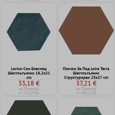
Lorino Син Блестящ
Плочки За Под Loire Terra
Шестоъгълник 18,2x21
Шестоъгълник
cm
Cтруктуриран 23x27 cm
33,18 €
37,21 €
на Пакет(и)
на Пакет(и)
( = 72,29 €)
( = 49,61 €)