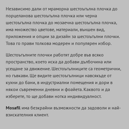
Независимо дали от мраморна шестоъгълна плочка до
порцеланова шестоъгълна плочка или черна
шестоъгълна плочка до мозаечна шестоъгълна плочка,
има множество цветове, материали, външен вид,
приложения и опции за дизайн за шестоъгълни плочки.
Това го прави толкова модерен и популярен избор.
Шестоъгълните плочки работят добре във всяко
пространство, което иска да добави дълбочина или
усещане за движение. Шестоъгълниците са геометрични,
но гъвкави. Ще видите шестоъгълници навсякъде от
кухни до бани, в индустриални помещения и дори в
някои съвременни дневни и фоайета. Каквото и да
изберете, то ще добави нотка индивидуалност.
Mosafil
има безкрайни възможности да задоволи и най-
взискателния клиент.