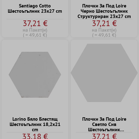
Santiago Cotto
Плочки За Под Loire
Шестоъгълник 23x27 cm
Черно Шестоъгълник
Cтруктуриран 23x27 cm
37,21 €
37,21 €
на Пакет(и)
на Пакет(и)
( = 49,61 €)
( = 49,61 €)
Lorino Бяло Блестящ
Плочки За Под Loire
Шестоъгълник 18,2x21
Cветло Cив
cm
Шестоъгълник
33,18 €
37,21 €
Cтруктуриран 23x27 cm