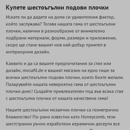
Купете шестоъгълни подови плочки
Искате ли да дадете на дома си удивителния фактор,
който заслужава? Тогава нашата гама от шестоъгълни
плочки, налични в разнообразие от внимателно
подбрани материали, форми, размери и приложения,
скоро ще стане вашият нов най-добър приятел в
интериорния дизайн.
Каквито и да са вашите предпочитания за стил или
дизайн, mosafil.de е вашият магазин на едно гише за
всички шестоъгълни подови плочки, които бихте желали.
Пазарувайте нашата невероятна гама от шестоъгълни
плочки днес! Създайте привлекателен под във всяка стая
с шестоъгълни плочки от нашата качествена гама!
Нашите шестоъгълни мозаечни плочки са геометрично
блаженство! По-рано известни като Honeycomb, тези
шестстранни ръчно изработени керамични десерти все