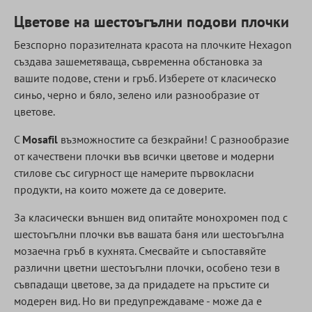
Цветове на шестоъгълни подови плочки
Безспорно поразителната красота на плочките Hexagon
създава зашеметяваща, съвременна обстановка за
вашите подове, стени и гръб. Изберете от класическо
синьо, черно и бяло, зелено или разнообразие от
цветове.
С
Mosafil
възможностите са безкрайни! С разнообразие
от качествени плочки във всички цветове и модерни
стилове със сигурност ще намерите първокласни
продукти, на които можете да се доверите.
За класически външен вид опитайте монохромен под с
шестоъгълни плочки във вашата баня или шестоъгълна
мозаечна гръб в кухнята. Смесвайте и съпоставяйте
различни цветни шестоъгълни плочки, особено тези в
съвпадащи цветове, за да придадете на пръстите си
модерен вид. Но ви предупреждаваме - може да е