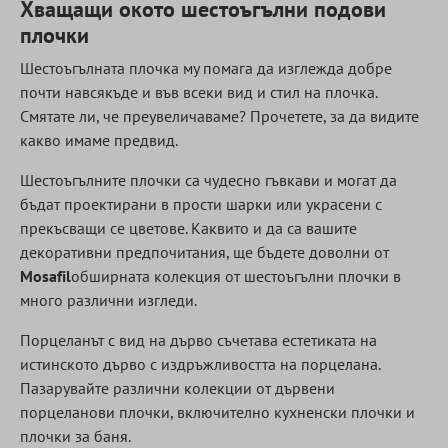
Хващащи окото шестоъгълни подови
плочки
Шестоъгълната плочка му помага да изглежда добре
почти навсякъде и във всеки вид и стил на плочка.
Смятате ли, че преувеличаваме? Прочетете, за да видите
какво имаме предвид.
Шестоъгълните плочки са чудесно гъвкави и могат да
бъдат проектирани в прости шарки или украсени с
прекъсващи се цветове. Каквито и да са вашите
декоративни предпочитания, ще бъдете доволни от
Mosafil
обширната колекция от шестоъгълни плочки в
много различни изгледи.
Порцеланът с вид на дърво съчетава естетиката на
истинското дърво с издръжливостта на порцелана.
Пазарувайте различни колекции от дървени
порцеланови плочки, включително кухненски плочки и
плочки за баня.