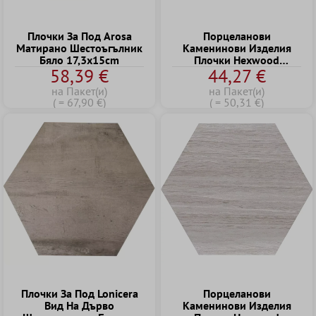
Плочки За Под Arosa
Порцеланови
Матирано Шестоъгълник
Kаменинови Изделия
Бяло 17,3x15cm
Плочки Hexwood
58,39 €
44,27 €
Шестоъгълник Бежово
22,5 x 25,9cm
на Пакет(и)
на Пакет(и)
( = 67,90 €)
( = 50,31 €)
Плочки За Под Lonicera
Порцеланови
Bид Hа Дърво
Kаменинови Изделия