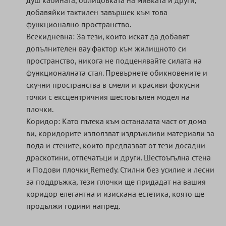
душ кабината, облицовката на мивката и други,
добавяйки тактилен завършек към това
функционално пространство.
Всекидневна: За тези, които искат да добавят
допълнителен вау фактор към жилищното си
пространство, никога не подценявайте силата на
функционалната стая. Превърнете обикновените и
скучни пространства в смели и красиви фокусни
точки с ексцентричния шестоъгълен модел на
плочки.
Коридор: Като пътека към останалата част от дома
ви, коридорите използват издръжливи материали за
пода и стените, които предпазват от тези досадни
драскотини, отпечатъци и други. Шестоъгълна стена
и Подови плочки
Remedy. Стилни без усилие и лесни
за поддръжка, тези плочки ще придадат на вашия
коридор елегантна и изискана естетика, която ще
продължи години напред.