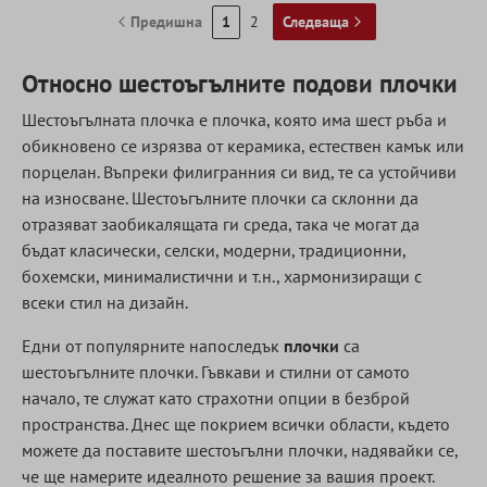
Предишна
1
2
Следваща
Относно шестоъгълните подови плочки
Шестоъгълната плочка е плочка, която има шест ръба и
обикновено се изрязва от керамика, естествен камък или
порцелан. Въпреки филигранния си вид, те са устойчиви
на износване. Шестоъгълните плочки са склонни да
отразяват заобикалящата ги среда, така че могат да
бъдат класически, селски, модерни, традиционни,
бохемски, минималистични и т.н., хармонизиращи с
всеки стил на дизайн.
Едни от популярните напоследък
плочки
са
шестоъгълните плочки. Гъвкави и стилни от самото
начало, те служат като страхотни опции в безброй
пространства. Днес ще покрием всички области, където
можете да поставите шестоъгълни плочки, надявайки се,
че ще намерите идеалното решение за вашия проект.