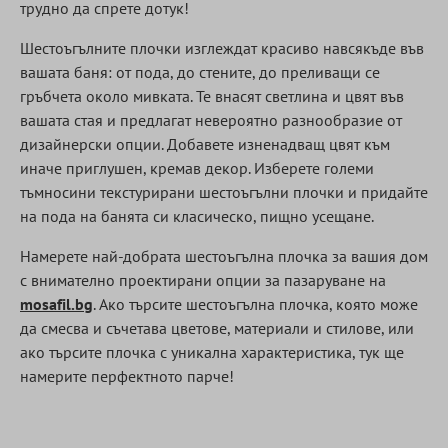
трудно да спрете дотук!
Шестоъгълните плочки изглеждат красиво навсякъде във
вашата баня: от пода, до стените, до преливащи се
гръбчета около мивката. Те внасят светлина и цвят във
вашата стая и предлагат невероятно разнообразие от
дизайнерски опции. Добавете изненадващ цвят към
иначе приглушен, кремав декор. Изберете големи
тъмносини текстурирани шестоъгълни плочки и придайте
на пода на банята си класическо, пищно усещане.
Намерете най-добрата шестоъгълна плочка за вашия дом
с внимателно проектирани опции за пазаруване на
mosafil.bg
. Ако търсите шестоъгълна плочка, която може
да смесва и съчетава цветове, материали и стилове, или
ако търсите плочка с уникална характеристика, тук ще
намерите перфектното парче!