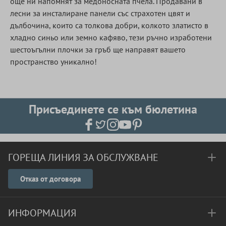
още ни напомнят за медоносната пчела. Продавани в
лесни за инсталиране панели със страхотен цвят и
дълбочина, които са толкова добри, колкото златисто в
хладно синьо или земно кафяво, тези ръчно изработени
шестоъгълни плочки за гръб ще направят вашето
пространство уникално!
Присъединете се към бюлетина
ГОРЕЩА ЛИНИЯ ЗА ОБСЛУЖВАНЕ
Отказ от договора
ИНФОРМАЦИЯ