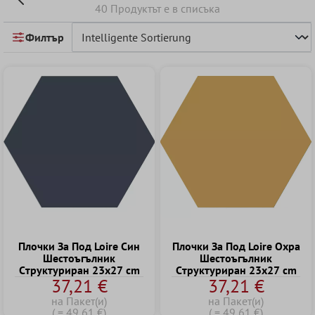
40 Продуктът е в списъка
Филтър
Плочки За Под Loire Син
Плочки За Под Loire Oхра
Шестоъгълник
Шестоъгълник
Cтруктуриран 23x27 cm
Cтруктуриран 23x27 cm
37,21 €
37,21 €
на Пакет(и)
на Пакет(и)
( = 49,61 €)
( = 49,61 €)