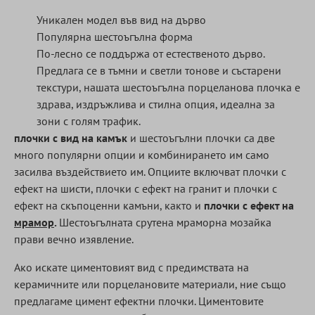
Уникален модел във вид на дърво
Популярна шестоъгълна форма
По-лесно се поддържа от естественото дърво.
Предлага се в тъмни и светли тонове и състарени
текстури, нашата шестоъгълна порцеланова плочка е
здрава, издръжлива и стилна опция, идеална за
зони с голям трафик.
плочки с вид на камък
и шестоъгълни плочки са две
много популярни опции и комбинирането им само
засилва въздействието им. Опциите включват плочки с
ефект на шисти, плочки с ефект на гранит и плочки с
ефект на скъпоценни камъни, както и
плочки с ефект на
мрамор
.
Шестоъгълната срутена мраморна мозайка
прави вечно изявление.
Ако искате циментовият вид с предимствата на
керамичните или порцелановите материали, ние също
предлагаме цимент ефектни плочки. Циментовите