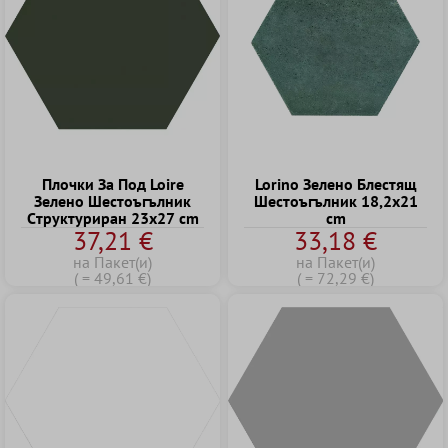
Плочки За Под Loire
Lorino Зелено Блестящ
Зелено Шестоъгълник
Шестоъгълник 18,2x21
Cтруктуриран 23x27 cm
cm
37,21 €
33,18 €
на Пакет(и)
на Пакет(и)
( = 49,61 €)
( = 72,29 €)