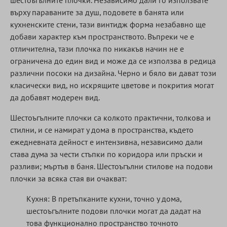
шестоъгълните плочки. Независимо дали го използвате
върху параваните за душ, подовете в банята или
кухненските стени, тази винтидж форма незабавно ще
добави характер към пространството. Въпреки че е
отличителна, тази плочка по никакъв начин не е
ограничена до един вид и може да се използва в редица
различни посоки на дизайна. Черно и бяло ви дават този
класически вид, но искрящите цветове и покрития могат
да добавят модерен вид.
Шестоъгълните плочки са колкото практични, толкова и
стилни, и се намират у дома в пространства, където
ежедневната дейност е интензивна, независимо дали
става дума за чести стъпки по коридора или пръски и
разливи; мъртъв в баня. Шестоъгълни стилове на подови
плочки за всяка стая ви очакват:
Кухня: В претъпканите кухни, точно у дома,
шестоъгълните подови плочки могат да дадат на
това функционално пространство точното