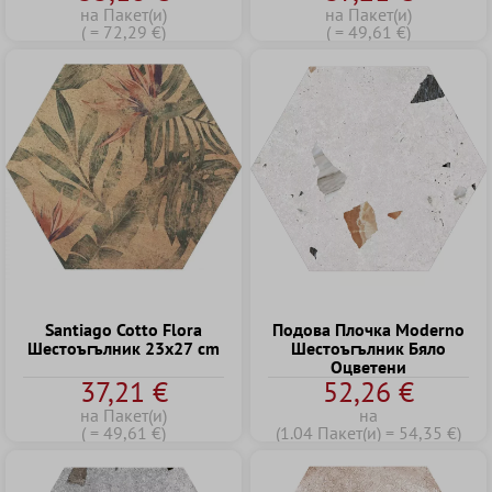
на Пакет(и)
на Пакет(и)
( = 72,29 €)
( = 49,61 €)
Santiago Cotto Flora
Подова Плочка Moderno
Шестоъгълник 23x27 cm
Шестоъгълник Бяло
Оцветени
37,21 €
52,26 €
на Пакет(и)
на
( = 49,61 €)
(1.04 Пакет(и) = 54,35 €)