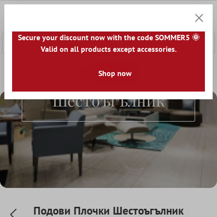
сновното съдържание
0
Количк
Secure your discount now with the code SOMMER5 🌞
Valid on all products except accessories.
Начална страница
Плочки За Под
Shop now
Стил
Подови Плочк
Подови Плочки
Шестоъгълник
Подови Плочки Шестоъгълник