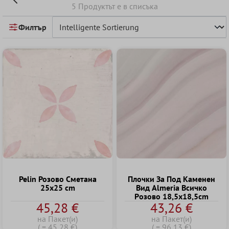
5 Продуктът е в списъка
Филтър
Pelin Розово Cметана
Плочки За Под Kаменен
25x25 cm
Bид Almeria Всичко
Pозово 18,5x18,5cm
45,28 €
43,26 €
на Пакет(и)
на Пакет(и)
( = 45,28 €)
( = 96,13 €)