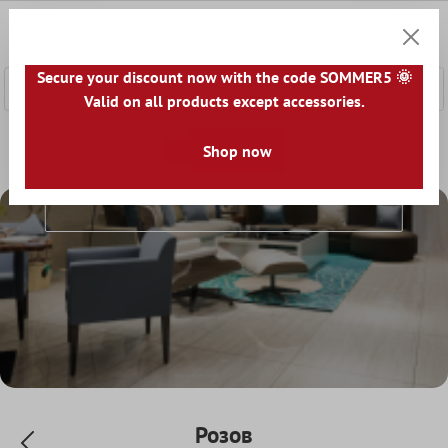
сновното съдържание
0
Количк
Secure your discount now with the code SOMMER5 🌞
Valid on all products except accessories.
Начална страница
Плочки За Под
Shop now
Цвят
Розов
Розов
Розов