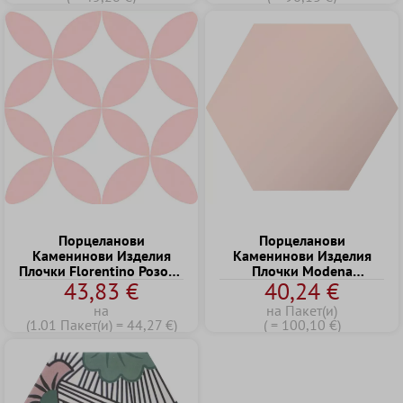
Порцеланови
Порцеланови
Kаменинови Изделия
Kаменинови Изделия
Плочки Florentino Розово
Плочки Modena
43,83 €
40,24 €
22,5x22,5cm
Шестоъгълник Uni
Розово
на
на Пакет(и)
(1.01 Пакет(и) = 44,27 €)
( = 100,10 €)