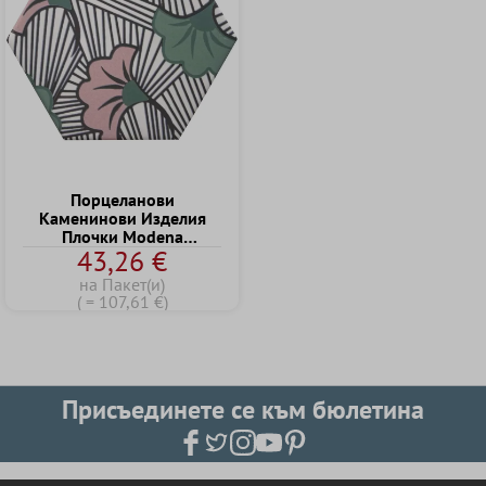
Порцеланови
Kаменинови Изделия
Плочки Modena
43,26 €
Шестоъгълник Decor 1
на Пакет(и)
( = 107,61 €)
Присъединете се към бюлетина