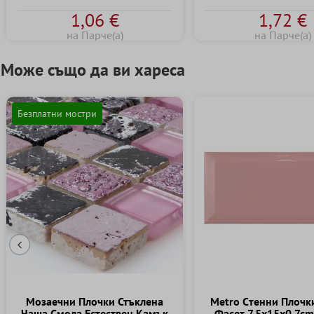
1,06 €
1,72 €
на Парче(а)
на Парче(а)
Може също да ви хареса
Безплатни мостри
Предишен слайд
Mозаечни Плочки Стъклена
Metro Cтенни Плочки
Чаша Смола Естествен Kамък
Фасет 7,5x15x0,7cm