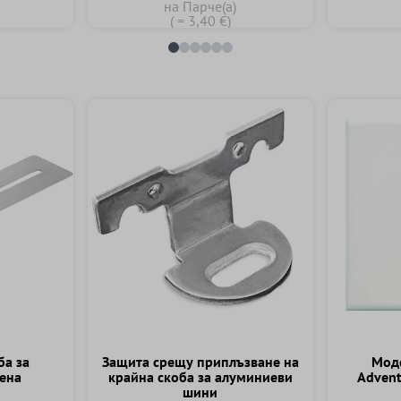
на Парче(а)
( = 3,40 €)
ба за
Защита срещу приплъзване на
Mоде
тена
крайна скоба за алуминиеви
Advent
шини