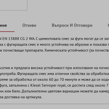
ние
Отзиви
Въпроси И Отговори
IN EN 13888 CG 2 WA. С циментовата смес за фуги могат да се з
ълва с фугиращата смес е много устойчива на абразия и показв
ки почистващи препарати. Химическата устойчивост (за почист
мръсотия и предлага висока устойчивост при използване на поч
 употреба. Фугиращата смес има отлични свойства за обработка
 време за обработка от около 60 до 70 минути и може да се ход
уга, запълнена с Kiesel Servoper royal, се достига след около
смин или бяло. Допълнителни цветови вариации можете да наме
за доставка на артикула.