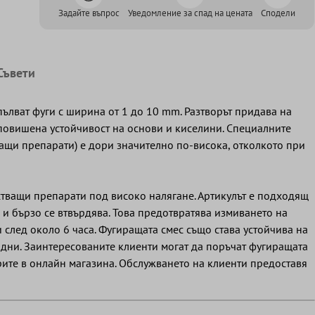
Задайте въпрос
Уведомление за спад на цената
Сподели
Съвети
апълват фуги с ширина от 1 до 10 mm. Разтворът придава на
а повишена устойчивост на основи и киселини. Специалните
ващи препарати) е дори значително по-висока, отколкото при
истващи препарати под високо налягане. Артикулът е подходящ
 и бързо се втвърдява. Това предотвратява измиването на
и след около 6 часа. Фугиращата смес също става устойчива на
 7 дни. Заинтересованите клиенти могат да поръчат фугиращата
рите в онлайн магазина. Обслужването на клиенти предоставя