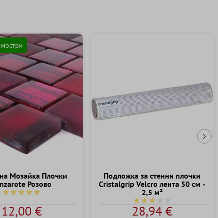
 мостри
Сл
на Mозайка Плочки
Подложка за стенни плочки
nzarote Розово
Cristalgrip Velcro лента 50 см -
2,5 м²
Средна оценка за 5 от 5 звезди
Средна оценка за 3 от 5
12,00 €
28,94 €