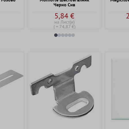
Черно Сив
5,84 €
на Лист(и)
( = 74,87 €)