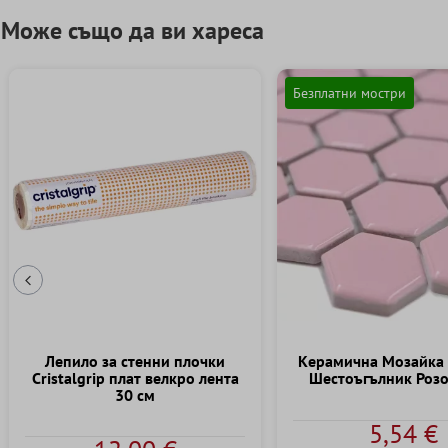
Може също да ви хареса
Безплатни мостри
Предишен слайд
Лепило за стенни плочки
Kерамична Mозайка
Cristalgrip плат велкро лента
Шестоъгълник Роз
30 см
5,54 €