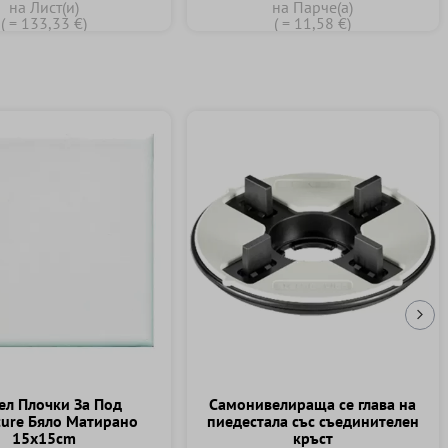
на Лист(и)
на Парче(а)
( = 133,33 €)
( = 11,58 €)
Сл
л Плочки За Под
Самонивелираща се глава на
ure Бяло Матирано
пиедестала със съединителен
15x15cm
кръст