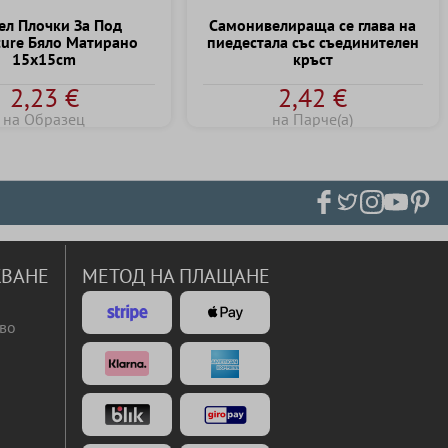
л Плочки За Под
Самонивелираща се глава на
ure Бяло Матирано
пиедестала със съединителен
15x15cm
кръст
2,23 €
2,42 €
на Образец
на Парче(а)
ВАНЕ
МЕТОД НА ПЛАЩАНЕ
во