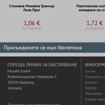
Cтъклена Mозайка Граница
Пластмасова ско
Лила Прът
затваряне на с
1,06 €
1,72 €
на Парче(а)
на Парче(а)
Присъединете се към бюлетина
ГОРЕЩА ЛИНИЯ ЗА ОБСЛУЖВАНЕ
ИНФОРМ
Mosafil GmbH
За нас
Rothenburgsorter Marktplatz 5
Плащане и 
20539 Hamburg
Контакт
Germany
Работа
Newsletter
Купете плоч
Подкрепа и консултиране чрез: