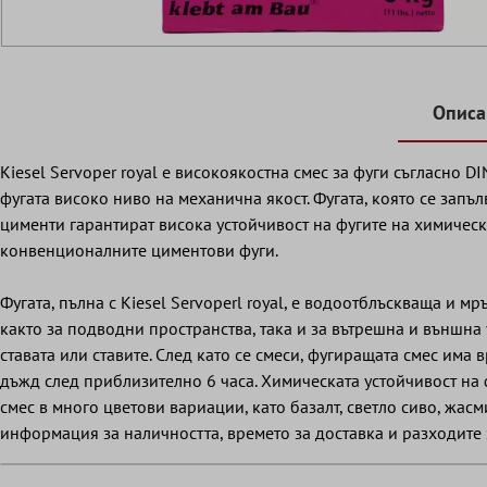
Описа
Kiesel Servoper royal е високоякостна смес за фуги съгласно D
фугата високо ниво на механична якост. Фугата, която се зап
цименти гарантират висока устойчивост на фугите на химичес
конвенционалните циментови фуги.
Фугата, пълна с Kiesel Servoperl royal, е водоотблъскваща и 
както за подводни пространства, така и за вътрешна и външна
ставата или ставите. След като се смеси, фугиращата смес има
дъжд след приблизително 6 часа. Химическата устойчивост на ф
смес в много цветови вариации, като базалт, светло сиво, жа
информация за наличността, времето за доставка и разходите 