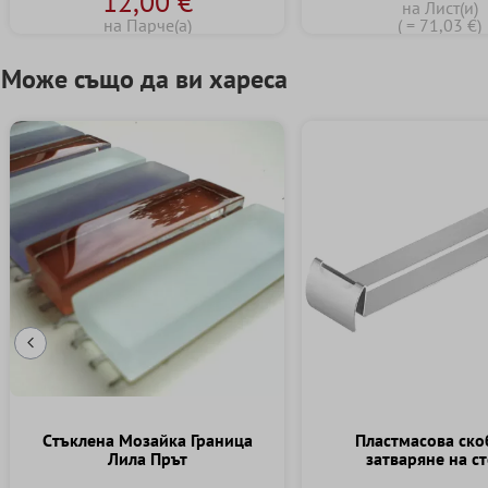
12,00 €
на Лист(и)
на Парче(а)
( = 71,03 €)
Може също да ви хареса
Предишен слайд
Cтъклена Mозайка Граница
Пластмасова ско
Лила Прът
затваряне на с