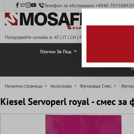
Телефон за обслужване +4940 797508920
сновното съдържание
Пазарувайте онлайн в:
AT
|
IT
|
CH
|
FR
|
DE
|
UK
|
CZ
|
SE
|
DK
Плочки За Под
Стенни Плочки
П
Начална страница
Аксесоари
Фугираща Смес
Фугир
Kiesel Servoperl royal - смес за 