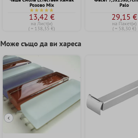
Розово Mix
Palo
Средна оценка за 4.7 от 5 звезди
13,42 €
29,15 €
на Лист(и)
на Пакет(и)
( = 138,35 €)
( = 58,30 €)
Може също да ви хареса
Предишен слайд