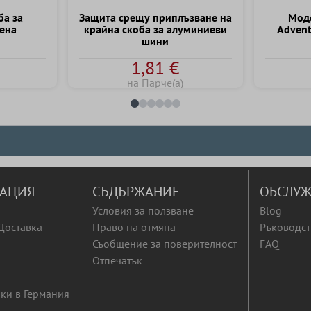
ба за
Защита срещу приплъзване на
Mоде
тена
крайна скоба за алуминиеви
Advent
шини
1,81 €
на Парче(а)
АЦИЯ
СЪДЪРЖАНИЕ
ОБСЛУЖ
Условия за ползване
Blog
Доставка
Право на отмяна
Ръководст
Съобщение за поверителност
FAQ
Отпечатък
ки в Германия