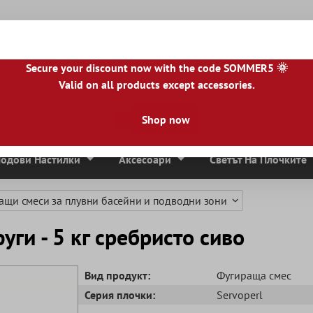
Secure your discount now with the code SOMMER5 🌞
Valid on all products except accessories.
|
BE
|
NL
|
IE
|
ES
|
PL
|
PT
|
FI
|
GR
|
RO
|
NO
|
HU
|
BG
|
HR
|
LU
Shop now
Мозаечни Плочки
Плочи От Естествен Камък
Тера
одови Настилки
Аксесоари
Светът На Плочките
ащи смеси за плувни басейни и подводни зони
фуги - 5 кг сребристо сиво
Вид продукт:
Фугираща смес
Серия плочки:
Servoperl