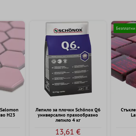
Безплатни
 Salomon
Лепило за плочки Schönox Q6
Cтъкле
ово H23
универсално прахообразно
La
лепило 4 кг
13,61 €