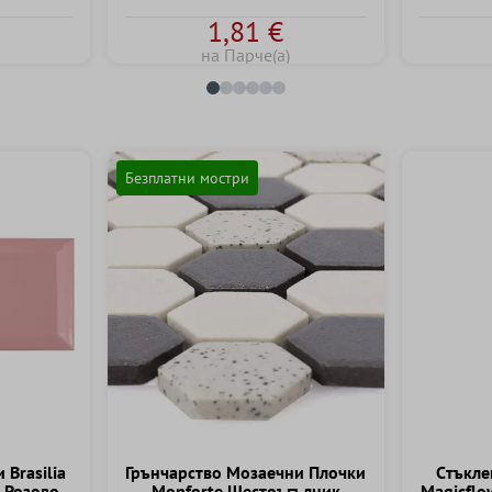
1,81 €
на Парче(а)
Безплатни мостри
 Brasilia
Грънчарство Mозаечни Плочки
Cтъкле
 Розово
Monforte Шестоъгълник
Magicflo