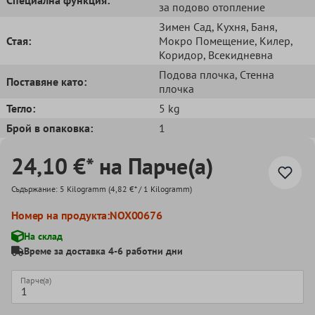
за подово отопление
Зимен Сад
, Кухня
, Баня
,
Стая:
Мокро Помещение
, Килер
,
Коридор
, Всекидневна
Подова плочка
, Cтенна
Поставяне като:
плочка
Тегло:
5 kg
Брой в опаковка:
1
24,10 €* на Парче(а)
Съдържание:
5 Kilogramm
(4,82 €* / 1 Kilogramm)
Номер на продукта:
NOX00676
На склад
Време за доставка 4-6 работни дни
Парче(а)