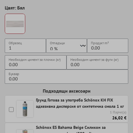
Цвят: Бял
Образец
Отпадъци
Продукт
m²
Необходим цимент за плочки (кг)
Необходим цимент за фуги (кг)
Буквар
Подходящи аксесоари
Грунд Готова за употреба Schönox KH FIX
адхезивна дисперсия от синтетична смола 1 кг
1 Парче(а)
26,02 €
Schönox ES Bahama Beige Силикон за