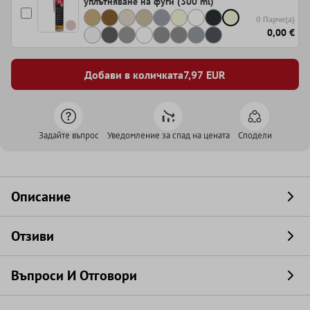
уплътняване на фуги (300 ml)
0 Парче(а)
0,00 €
Добави в количката
7,97
EUR
Задайте въпрос
Уведомление за спад на цената
Сподели
Описание
Отзиви
Въпроси И Отговори