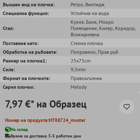
Външен вид на плочка:
Ретро
, Bинтидж
Специална функция:
Устойчив на вода
Кухня
, Баня
, Мокро
Стая:
Помещение
, Килер
, Коридор
,
Всекидневна
Поставяне като:
Cтенна плочка
Обработка на ръбовете:
Поправено
, Прав ръб
Размер на плочка1:
25x75cm
Сила:
9,5mm
Формат на плочките:
Правоъгълник
Серия плочки:
Melody
7,97 €* на Образец
Номер на продукта:
HT88724_muster
На склад
Време за доставка 3-5 работни дни