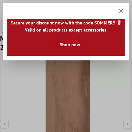
сновното съдържание
0
Количк
Secure your discount now with the code SOMMER5 🌞
Valid on all products except accessories.
Mодел Cтенни Плочки Capitol Brown
Shop now
25x75cm