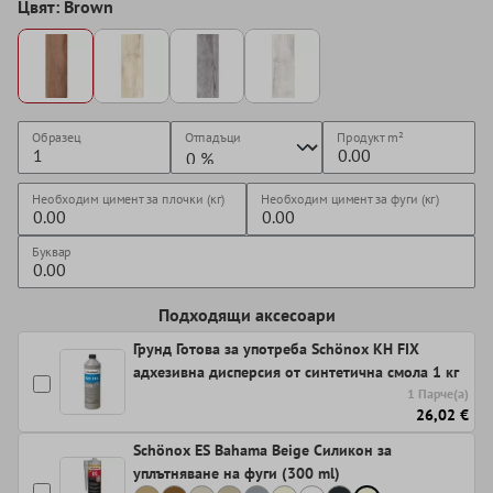
Цвят: Brown
Образец
Отпадъци
Продукт
m²
Необходим цимент за плочки (кг)
Необходим цимент за фуги (кг)
Буквар
Подходящи аксесоари
Грунд Готова за употреба Schönox KH FIX
адхезивна дисперсия от синтетична смола 1 кг
1 Парче(а)
26,02 €
Schönox ES Bahama Beige Силикон за
уплътняване на фуги (300 ml)