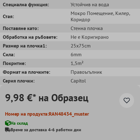
Специална функция:
Устойчив на вода
Мокро Помещение
, Килер
,
Стая:
Коридор
Поставяне като:
Cтенна плочка
Обработка на ръбовете:
Не е Kоригирано
Размер на плочка1:
25x75cm
Сила:
6mm
Покритие:
1,5m²
Формат на плочките:
Правоъгълник
Серия плочки:
Capitol
9,98 €* на Образец
Номер на продукта:
RAN48434_muster
На склад
Време за доставка 4-6 работни дни