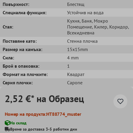
Повърхност:
Блестящ
Специална функция:
Устойчив на вода
Кухня
, Баня
, Мокро
Стая:
Помещение
, Килер
, Коридор
,
Всекидневна
Поставяне като:
Cтенна плочка
Размер на камъка:
15x15mm
Сила:
4 mm
Брой в опаковка:
1
Формат на плочките:
Квадрат
Серия плочки:
Capone
2,52 €* на Образец
Номер на продукта:
HT88774_muster
На склад
Време за доставка 3-5 работни дни