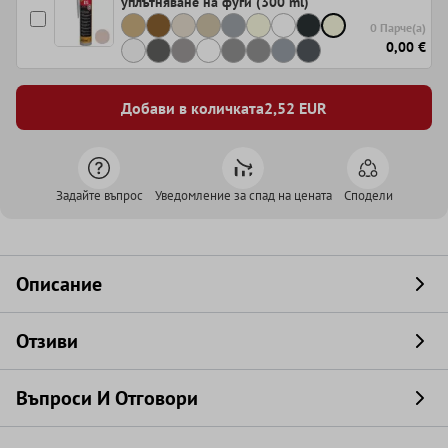
уплътняване на фуги (300 ml)
0 Парче(а)
0,00 €
Добави в количката
2,52
EUR
Задайте въпрос
Уведомление за спад на цената
Сподели
Описание
Отзиви
Въпроси И Отговори