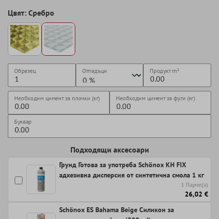
Цвят: Сребро
Образец
Отпадъци
Продукт
m²
Необходим цимент за плочки (кг)
Необходим цимент за фуги (кг)
Буквар
Подходящи аксесоари
Грунд Готова за употреба Schönox KH FIX
адхезивна дисперсия от синтетична смола 1 кг
1 Парче(а)
26,02 €
Schönox ES Bahama Beige Силикон за