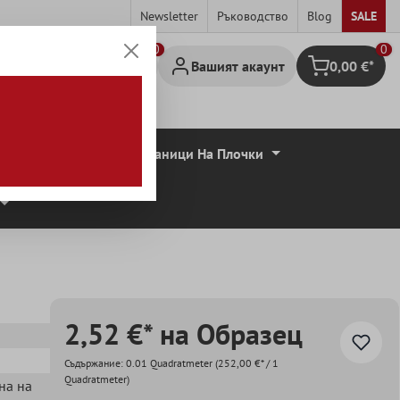
Newsletter
Ръководство
Blog
SALE
0
Вашият акаунт
0,00 €*
Количка за па
совидни Плочи
Граници На Плочки
2,52 €* на Образец
Съдържание:
0.01 Quadratmeter
(252,00 €* / 1
Quadratmeter)
ена на