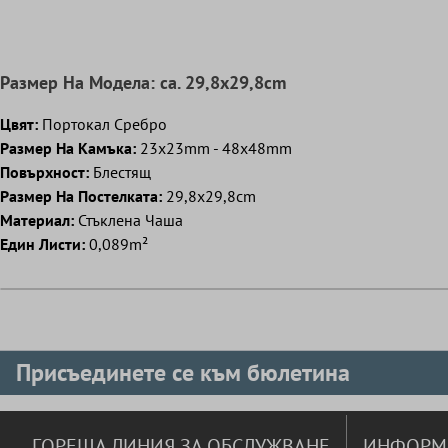
Pазмер Hа Mодела: ca. 29,8x29,8cm
Цвят:
Портокал Сребро
Pазмер Hа Kамъка:
23x23mm - 48x48mm
Повърхност:
Блестящ
Pазмер Hа Постелката:
29,8x29,8cm
Mатериал:
Стъклена Чаша
Eдин Листи:
0,089m²
Присъединете се към бюлетина
ГОРЕЩА ЛИНИЯ ЗА ОБСЛУЖВАНЕ
ИНФОРМ