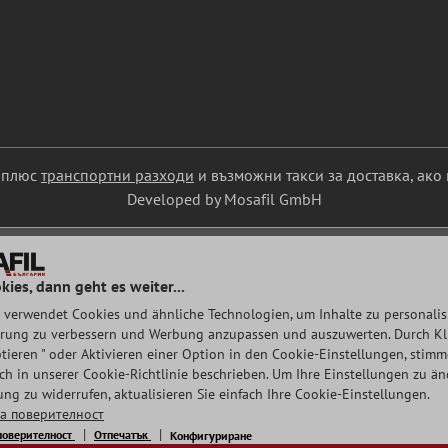
С плюс
транспортни разходи
и възможни такси за доставка, ако 
Developed by Mosafil GmbH
kies, dann geht es weiter...
 verwendet Cookies und ähnliche Technologien, um Inhalte zu personalisi
rung zu verbessern und Werbung anzupassen und auszuwerten. Durch Klic
tieren " oder Aktivieren einer Option in den Cookie-Einstellungen, stim
auch in unserer Cookie-Richtlinie beschrieben. Um Ihre Einstellungen zu ä
ng zu widerrufen, aktualisieren Sie einfach Ihre Cookie-Einstellungen.
а поверителност
поверителност
Отпечатък
Конфигуриране