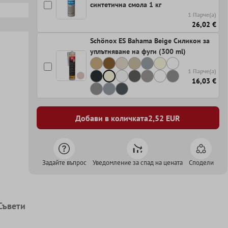
синтетична смола 1 кг
1 Парче(а)
26,02 €
Schönox ES Bahama Beige Силикон за
уплътняване на фуги (300 ml)
1 Парче(а)
16,03 €
Добави в количката
2,52
EUR
Задайте въпрос
Уведомление за спад на цената
Сподели
Съвети