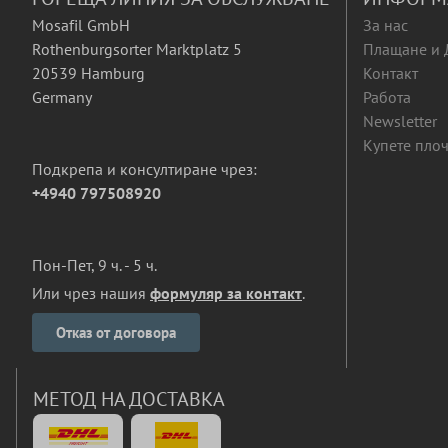
Mosafil GmbH
За нас
Rothenburgsorter Marktplatz 5
Плащане и 
20539 Hamburg
Контакт
Germany
Работа
Newsletter
Купете плоч
Подкрепа и консултиране чрез:
+4940 797508920
Пон-Пет, 9 ч. - 5 ч.
Или чрез нашия
формуляр за контакт
.
Отказ от договора
МЕТОД НА ДОСТАВКА