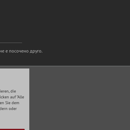
не е посочено друго.
eren, die
ken auf "Alle
men Sie dem
ndern oder