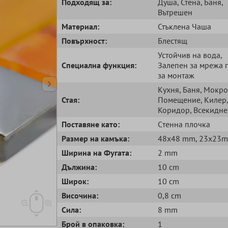
Подходящ за:
Душа
, Стена
, Баня
,
Вътрешен
Mатериал:
Стъклена Чаша
Повърхност:
Блестящ
Устойчив на вода
,
Специална функция:
Залепен за мрежа 
за монтаж
Кухня
, Баня
, Мокро
Стая:
Помещение
, Килер
,
Коридор
, Всекидн
Поставяне като:
Cтенна плочка
Размер на камъка:
48x48 mm
, 23x23
Ширина на Фугата:
2 mm
Дължина:
10 cm
Широк:
10 cm
Височина:
0,8 cm
Сила:
8 mm
Брой в опаковка:
1