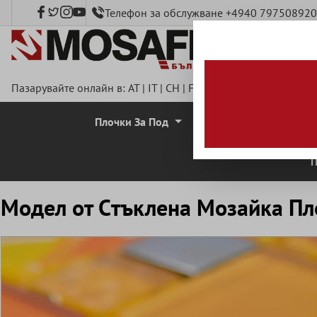
Телефон за обслужване +4940 797508920
сновното съдържание
Пазарувайте онлайн в:
AT
|
IT
|
CH
|
FR
|
DE
|
UK
|
CZ
|
SE
|
DK
Плочки За Под
Стенни Плочки
П
Mодел от Cтъклена Mозайка Пл