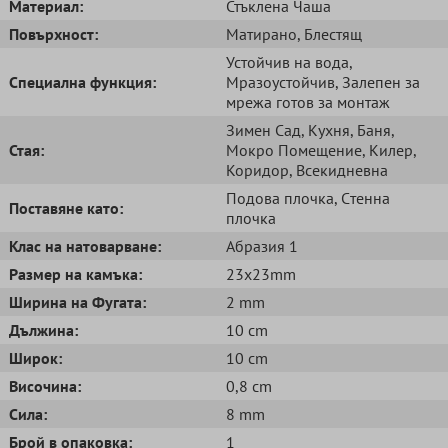
Mатериал:
Стъклена Чаша
Повърхност:
Матирано
, Блестящ
Устойчив на вода
,
Специална функция:
Мразоустойчив
, Залепен за
мрежа готов за монтаж
Зимен Сад
, Кухня
, Баня
,
Стая:
Мокро Помещение
, Килер
,
Коридор
, Всекидневна
Подова плочка
, Cтенна
Поставяне като:
плочка
Клас на натоварване:
Абразия 1
Размер на камъка:
23x23mm
Ширина на Фугата:
2 mm
Дължина:
10 cm
Широк:
10 cm
Височина:
0,8 cm
Сила:
8 mm
Брой в опаковка:
1