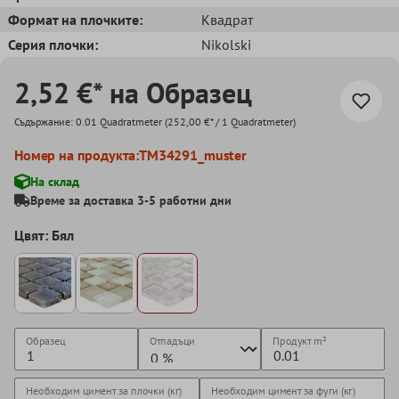
Формат на плочките:
Квадрат
Серия плочки:
Nikolski
2,52 €* на Образец
Съдържание:
0.01 Quadratmeter
(252,00 €* / 1 Quadratmeter)
Номер на продукта:
TM34291_muster
На склад
Време за доставка 3-5 работни дни
Цвят: Бял
Образец
Отпадъци
Продукт
m²
Необходим цимент за плочки (кг)
Необходим цимент за фуги (кг)