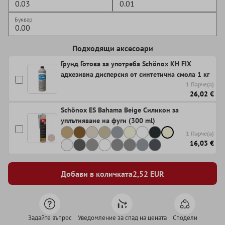
Буквар
Подходящи аксесоари
Грунд Готова за употреба Schönox KH FIX
адхезивна дисперсия от синтетична смола 1 кг
1 Парче(а)
26,02 €
Schönox ES Bahama Beige Силикон за
уплътняване на фуги (300 ml)
1 Парче(а)
16,03 €
Добави в количката
2,52
EUR
Задайте въпрос
Уведомление за спад на цената
Сподели