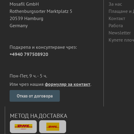
Mosafil GmbH
За нас
Rothenburgsorter Marktplatz 5
Плащане и 
20539 Hamburg
Контакт
Germany
Работа
Newsletter
Купете плоч
Подкрепа и консултиране чрез:
+4940 797508920
Пон-Пет, 9 ч. - 5 ч.
Или чрез нашия
формуляр за контакт
.
Отказ от договора
МЕТОД НА ДОСТАВКА