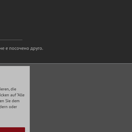
не е посочено друго.
eren, die
ken auf "Alle
men Sie dem
ndern oder