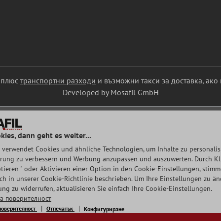
С плюс
транспортни разходи
и възможни такси за доставка, ако 
Developed by Mosafil GmbH
kies, dann geht es weiter...
 verwendet Cookies und ähnliche Technologien, um Inhalte zu personalisi
rung zu verbessern und Werbung anzupassen und auszuwerten. Durch Klic
tieren " oder Aktivieren einer Option in den Cookie-Einstellungen, stim
auch in unserer Cookie-Richtlinie beschrieben. Um Ihre Einstellungen zu ä
ng zu widerrufen, aktualisieren Sie einfach Ihre Cookie-Einstellungen.
а поверителност
поверителност
Отпечатък
Конфигуриране