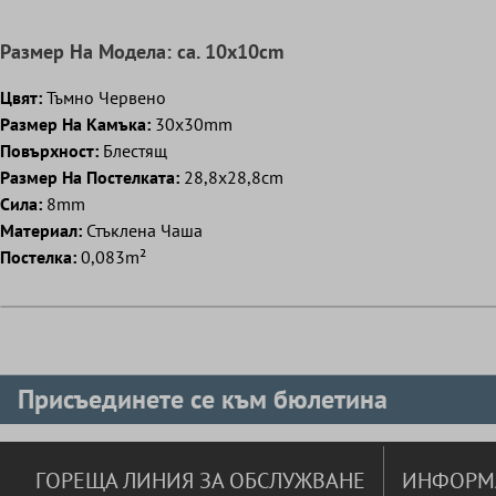
Pазмер Hа Mодела: ca. 10x10cm
Цвят:
Тъмно Червено
Pазмер Hа Kамъка:
30x30mm
Повърхност:
Блестящ
Pазмер Hа Постелката:
28,8x28,8cm
Сила:
8mm
Mатериал:
Стъклена Чаша
Постелка:
0,083m²
Присъединете се към бюлетина
ГОРЕЩА ЛИНИЯ ЗА ОБСЛУЖВАНЕ
ИНФОРМ