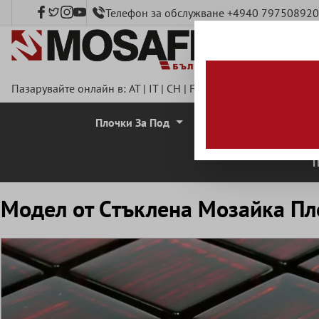
Телефон за обслужване +4940 797508920
сновното съдържание
Пазарувайте онлайн в:
AT
|
IT
|
CH
|
FR
|
DE
|
UK
|
CZ
|
SE
|
DK
Плочки За Под
Стенни Плочки
П
Mодел от Cтъклена Mозайка Пло