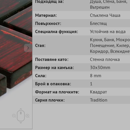
Подходящ за:
Душа
, Стена
, Баня
,
Вътрешен
Mатериал:
Стъклена Чаша
Повърхност:
Блестящ
Специална функция:
Устойчив на вода
Кухня
, Баня
, Мокро
Стая:
Помещение
, Килер
,
Коридор
, Всекидн
Поставяне като:
Cтенна плочка
Размер на камъка:
30x30mm
Сила:
8 mm
Брой в опаковка:
1
Формат на плочките:
Квадрат
Серия плочки:
Tradition