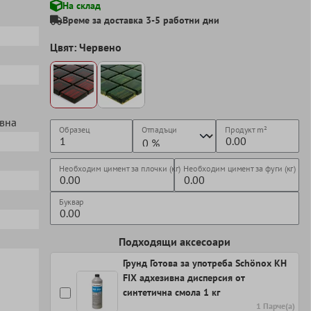
На склад
Време за доставка 3-5 работни дни
Цвят: Червено
евна
Образец
Отпадъци
Продукт
m²
Необходим цимент за плочки (кг)
Необходим цимент за фуги (кг)
Буквар
Подходящи аксесоари
Грунд Готова за употреба Schönox KH
FIX адхезивна дисперсия от
синтетична смола 1 кг
1 Парче(а)