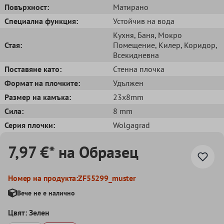
Повърхност:
Матирано
Специална функция:
Устойчив на вода
Кухня
, Баня
, Мокро
Стая:
Помещение
, Килер
, Коридор
,
Всекидневна
Поставяне като:
Cтенна плочка
Формат на плочките:
Удължен
Размер на камъка:
23x8mm
Сила:
8 mm
Серия плочки:
Wolgagrad
7,97 €* на Образец
Номер на продукта:
ZF55299_muster
Вече не е налично
Цвят: Зелен