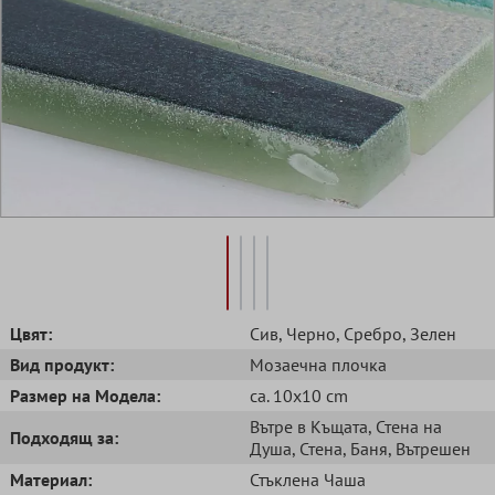
Цвят:
Сив
, Черно
, Сребро
, Зелен
Вид продукт:
Mозаечна плочка
Размер на Модела:
ca. 10x10 cm
Вътре в Къщата
, Стена на
Подходящ за:
Душа
, Стена
, Баня
, Вътрешен
Mатериал:
Стъклена Чаша