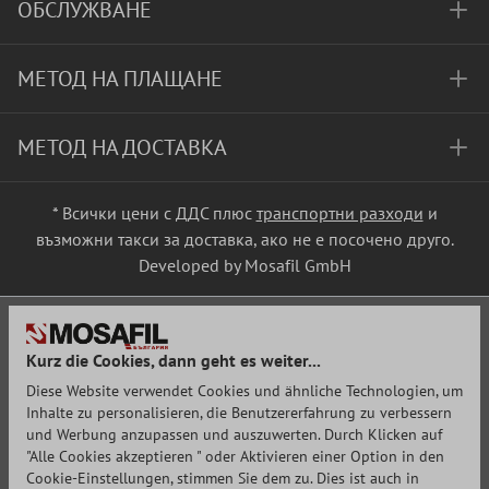
ОБСЛУЖВАНЕ
МЕТОД НА ПЛАЩАНЕ
МЕТОД НА ДОСТАВКА
* Всички цени с ДДС плюс
транспортни разходи
и
възможни такси за доставка, ако не е посочено друго.
Developed by Mosafil GmbH
Kurz die Cookies, dann geht es weiter...
Diese Website verwendet Cookies und ähnliche Technologien, um
Inhalte zu personalisieren, die Benutzererfahrung zu verbessern
und Werbung anzupassen und auszuwerten. Durch Klicken auf
"Alle Cookies akzeptieren " oder Aktivieren einer Option in den
Cookie-Einstellungen, stimmen Sie dem zu. Dies ist auch in