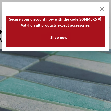
сновното съдържание
0
Количк
Secure your discount now with the code SOMMER5 🌞
Valid on all products except accessories.
Mодел от Cтъклена Mозайка Плочки
Shop now
Wolgagrad Черно Сив Сребро Зелено