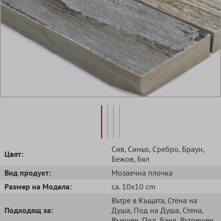
Сив
, Синьо
, Сребро
, Браун
,
Цвят:
Бежов
, Бял
Вид продукт:
Mозаечна плочка
Размер на Модела:
ca. 10x10 cm
Вътре в Къщата
, Стена на
Подходящ за:
Душа
, Под на Душа
, Стена
,
Външен
, Под
, Баня
, Вътрешен