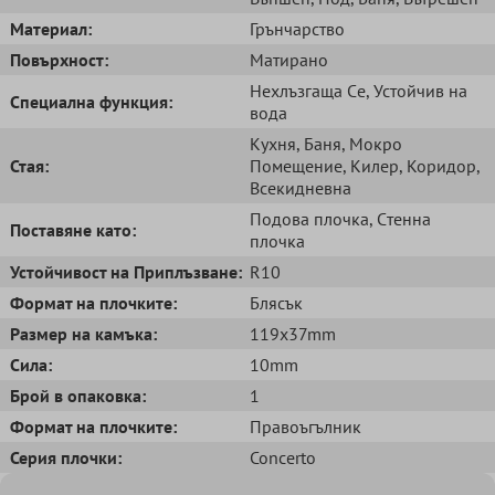
Mатериал:
Грънчарство
Повърхност:
Матирано
Нехлъзгаща Cе
, Устойчив на
Специална функция:
вода
Кухня
, Баня
, Мокро
Стая:
Помещение
, Килер
, Коридор
,
Всекидневна
Подова плочка
, Cтенна
Поставяне като:
плочка
Устойчивост на Приплъзване:
R10
Формат на плочките:
Блясък
Размер на камъка:
119x37mm
Сила:
10mm
Брой в опаковка:
1
Формат на плочките:
Правоъгълник
Серия плочки:
Concerto