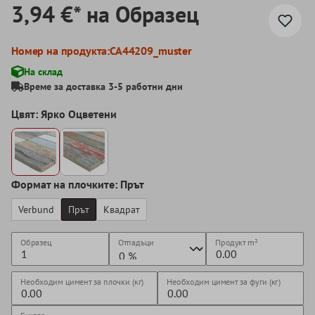
3,94 €* на Образец
Номер на продукта:
CA44209_muster
На склад
Време за доставка 3-5 работни дни
Цвят: Ярко Оцветени
Формат на плочките: Прът
Verbund
Прът
Квадрат
Образец
Отпадъци
Продукт
m²
Необходим цимент за плочки (кг)
Необходим цимент за фуги (кг)