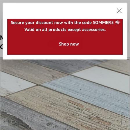
сновното съдържание
0
Количк
Secure your discount now with the code SOMMER5 🌞
Valid on all products except accessories.
Mодел от Kерамична Mозайка Плочки
Shop now
Concerto Ярко Оцветени Прът R10/B