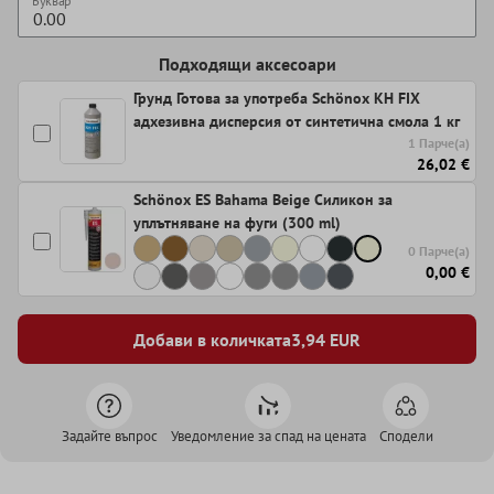
Буквар
Подходящи аксесоари
Грунд Готова за употреба Schönox KH FIX
адхезивна дисперсия от синтетична смола 1 кг
1 Парче(а)
26,02 €
Schönox ES Bahama Beige Силикон за
уплътняване на фуги (300 ml)
0 Парче(а)
0,00 €
Добави в количката
3,94
EUR
Задайте въпрос
Уведомление за спад на цената
Сподели