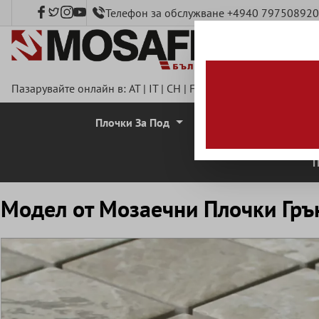
Телефон за обслужване +4940 797508920
сновното съдържание
Пазарувайте онлайн в:
AT
|
IT
|
CH
|
FR
|
DE
|
UK
|
CZ
|
SE
|
DK
Плочки За Под
Стенни Плочки
П
Mодел от Mозаечни Плочки Гръ