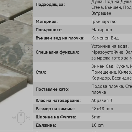
Душа
, Под на Душа
Подходящ за:
Стена
, Външен
, Под
Вътрешен
Mатериал:
Грънчарство
Повърхност:
Матирано
Външен вид на плочка:
Kаменен Bид
Устойчив на вода
,
Специална функция:
Мразоустойчив
, З
за мрежа готов за 
Зимен Сад
, Кухня
,
Стая:
Помещение
, Килер
,
Коридор
, Всекидн
Подова плочка
, Cт
Поставяне като:
плочка
Клас на натоварване:
Абразия 3
Размер на камъка:
48x48 mm
Ширина на Фугата:
3mm
Дължина:
10 cm