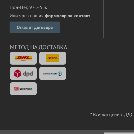
Пон-Пет, 9 ч. - 5 ч.
Или чрез нашия
формуляр за контакт
.
Отказ от договора
МЕТОД НА ДОСТАВКА
* Всички цени с ДД