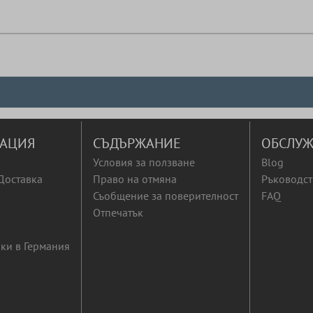
АЦИЯ
СЪДЪРЖАНИЕ
ОБСЛУЖ
Условия за ползване
Blog
Доставка
Право на отмяна
Ръководст
Съобщение за поверителност
FAQ
Отпечатък
ки в Германия