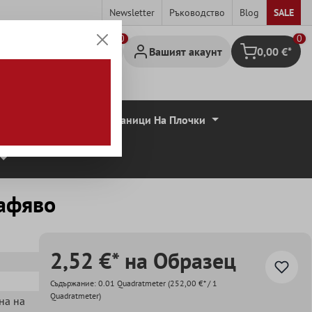
Newsletter
Ръководство
Blog
SALE
0
Вашият акаунт
0,00 €*
Количка за па
совидни Плочи
Граници На Плочки
Kафяво
2,52 €* на Образец
Съдържание:
0.01 Quadratmeter
(252,00 €* / 1
Quadratmeter)
ена на