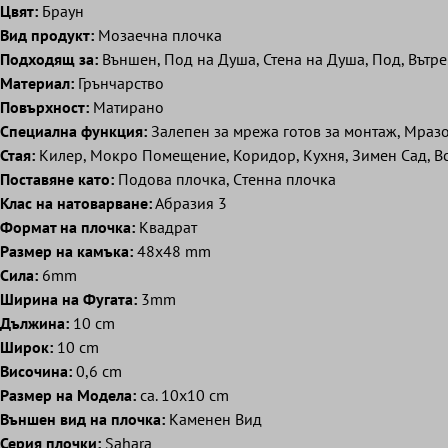
Цвят:
Браун
Вид продукт:
Mозаечна плочка
Подходящ за:
Външен, Под на Душа, Стена на Душа, Под, Вътре
Mатериал:
Грънчарство
Повърхност:
Матирано
Специална функция:
Залепен за мрежа готов за монтаж, Мразо
Стая:
Килер, Мокро Помещение, Коридор, Кухня, Зимен Сад, В
Поставяне като:
Подова плочка, Cтенна плочка
Клас на натоварване:
Абразия 3
Формат на плочка:
Квадрат
Размер на камъка:
48x48 mm
Сила:
6mm
Ширина на Фугата:
3mm
Дължина:
10 cm
Широк:
10 cm
Височина:
0,6 cm
Размер на Модела:
ca. 10x10 cm
Външен вид на плочка:
Kаменен Bид
Серия плочки:
Sahara