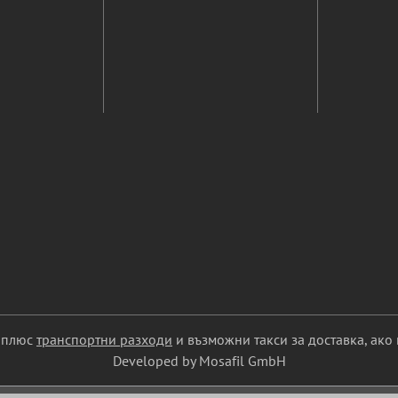
С плюс
транспортни разходи
и възможни такси за доставка, ако 
Developed by Mosafil GmbH