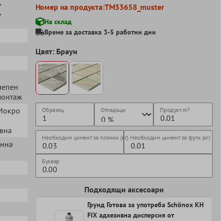
,
Номер на продукта:
TM33658_muster
,
На склад
Време за доставка 3-5 работни дни
Цвят: Браун
алепен
монтаж
 Мокро
Образец
Отпадъци
Продукт
m²
евна
Необходим цимент за плочки (кг)
Необходим цимент за фуги (кг)
енна
Буквар
Подходящи аксесоари
Грунд Готова за употреба Schönox KH
FIX адхезивна дисперсия от