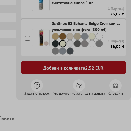
синтетична смола 1 кг
1 Парче(а)
26,02 €
Schönox ES Bahama Beige Силикон за
уплътняване на фуги (300 ml)
1 Парче(а)
16,03 €
Добави в количката
2,52
EUR
Задайте въпрос
Уведомление за спад на цената
Сподели
Съвети