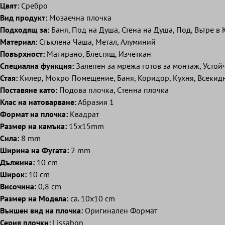
Цвят:
Сребро
Вид продукт:
Mозаечна плочка
Подходящ за:
Баня, Под на Душа, Стена на Душа, Под, Вътре в 
Mатериал:
Стъклена Чаша, Метал, Aлуминий
Повърхност:
Матирано, Блестящ, Изчеткан
Специална функция:
Залепен за мрежа готов за монтаж, Устой
Стая:
Килер, Мокро Помещение, Баня, Коридор, Кухня, Всекид
Поставяне като:
Подова плочка, Cтенна плочка
Клас на натоварване:
Абразия 1
Формат на плочка:
Квадрат
Размер на камъка:
15x15mm
Сила:
8 mm
Ширина на Фугата:
2 mm
Дължина:
10 cm
Широк:
10 cm
Височина:
0,8 cm
Размер на Модела:
ca. 10x10 cm
Външен вид на плочка:
Oригинален Формат
Серия плочки:
Lissabon