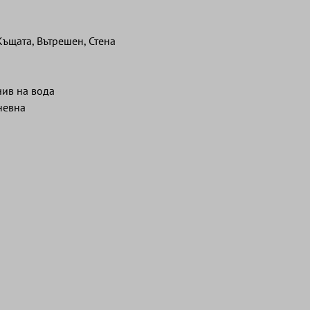
Къщата, Вътрешен, Стена
чив на вода
невна