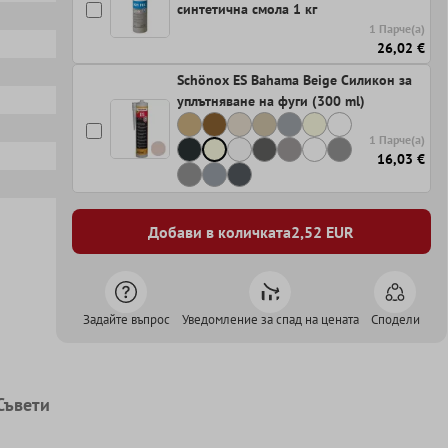
синтетична смола 1 кг
1 Парче(а)
26,02 €
Schönox ES Bahama Beige Силикон за
уплътняване на фуги (300 ml)
1 Парче(а)
16,03 €
Добави в количката
2,52
EUR
Задайте въпрос
Уведомление за спад на цената
Сподели
Съвети