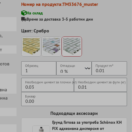
,
Номер на продукта:
TM33676_muster
На склад
Време за доставка 3-5 работни дни
Цвят: Сребро
о
,
т
готов
Образец
Отпадъци
Продукт
m²
Необходим цимент за плочки (кг)
Необходим цимент за фуги (кг)
евна
Буквар
енна
Подходящи аксесоари
Грунд Готова за употреба Schönox KH
FIX адхезивна дисперсия от