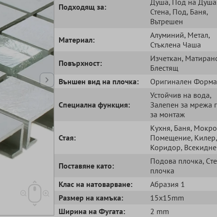
Душа
, Под на Душа
Подходящ за:
Стена
, Под
, Баня
,
Вътрешен
Aлуминий
, Метал
,
Mатериал:
Стъклена Чаша
Изчеткан
, Матиран
Повърхност:
Блестящ
Външен вид на плочка:
Oригинален Форма
Устойчив на вода
,
Специална функция:
Залепен за мрежа 
за монтаж
Кухня
, Баня
, Мокро
Стая:
Помещение
, Килер
,
Коридор
, Всекидн
Подова плочка
, Cт
Поставяне като:
плочка
Клас на натоварване:
Абразия 1
Размер на камъка:
15x15mm
Ширина на Фугата:
2 mm