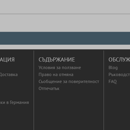
АЦИЯ
СЪДЪРЖАНИЕ
ОБСЛУЖ
Условия за ползване
Blog
Доставка
Право на отмяна
Ръководст
Съобщение за поверителност
FAQ
Отпечатък
ки в Германия