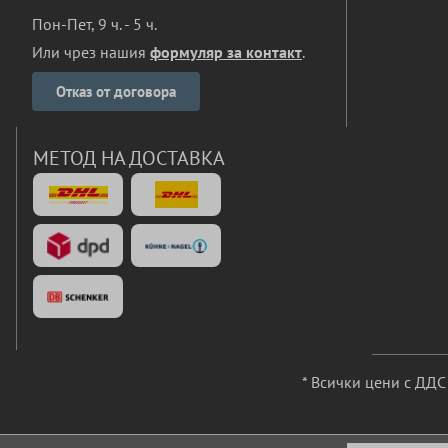
Пон-Пет, 9 ч. - 5 ч.
Или чрез нашия
формуляр за контакт
.
Отказ от договора
МЕТОД НА ДОСТАВКА
* Всички цени с ДД