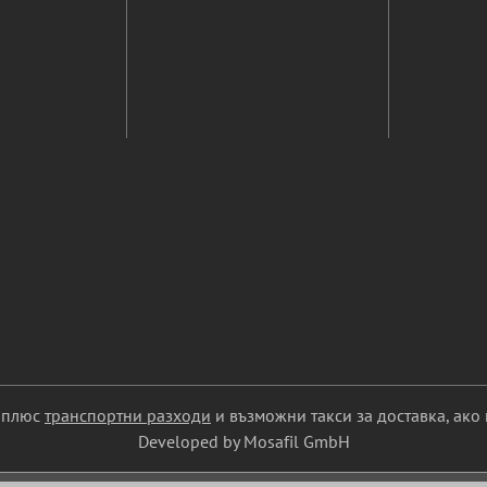
С плюс
транспортни разходи
и възможни такси за доставка, ако 
Developed by Mosafil GmbH