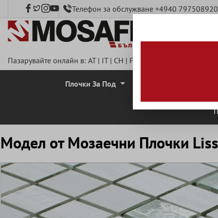
Телефон за обслужване +4940 797508920
сновното съдържание
Пазарувайте онлайн в:
AT
|
IT
|
CH
|
FR
|
DE
|
UK
|
CZ
|
SE
|
DK
Плочки За Под
Стенни Плочки
П
Mодел от Mозаечни Плочки Lis