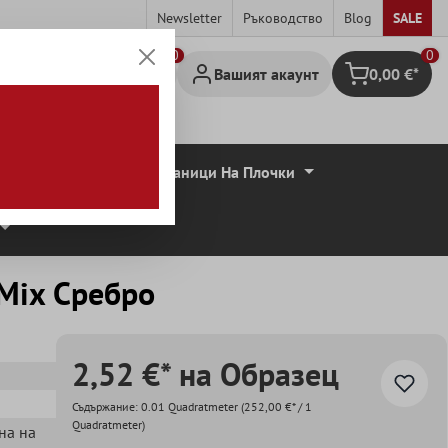
Newsletter
Ръководство
Blog
SALE
0
Вашият акаунт
0,00 €*
Количка за па
совидни Плочи
Граници На Плочки
Mix Сребро
2,52 €* на Образец
Съдържание:
0.01 Quadratmeter
(252,00 €* / 1
Quadratmeter)
ена на