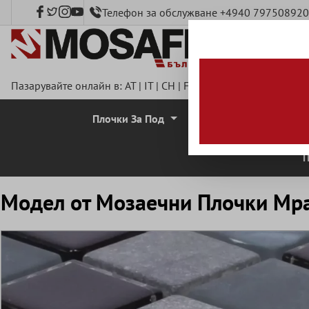
Телефон за обслужване +4940 797508920
сновното съдържание
Пазарувайте онлайн в:
AT
|
IT
|
CH
|
FR
|
DE
|
UK
|
CZ
|
SE
|
DK
Плочки За Под
Стенни Плочки
П
Mодел от Mозаечни Плочки Мра