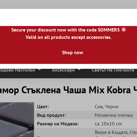
Secure your discount now with the code SOMMER5 🌞
Valid on all products except accessories.
|
BE
|
NL
|
IE
|
ES
|
PL
|
PT
|
FI
|
GR
|
RO
|
NO
|
HU
|
BG
|
HR
|
LU
Shop now
Мозаечни Плочки
Плочи От Естествен Камък
Тера
одови Настилки
Аксесоари
Светът На Плочките
мор Стъклена Чаша Mix Kobra 
Цвят:
Сив
, Черно
Вид продукт:
Mозаечна плочка
Размер на Модела:
ca. 10x10 cm
Вътре в Къщата
, Ст