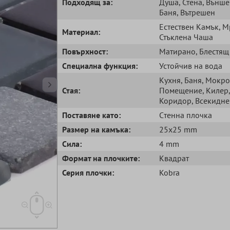
Подходящ за:
Душа
, Стена
, Външ
Баня
, Вътрешен
Естествен Kамък
, 
Mатериал:
Стъклена Чаша
Повърхност:
Матирано
, Блестящ
Специална функция:
Устойчив на вода
Кухня
, Баня
, Мокро
Стая:
Помещение
, Килер
,
Коридор
, Всекидн
Поставяне като:
Cтенна плочка
Размер на камъка:
25x25 mm
Сила:
4 mm
Формат на плочките:
Квадрат
Серия плочки:
Kobra