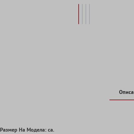
Описа
Pазмер Hа Mодела: ca.