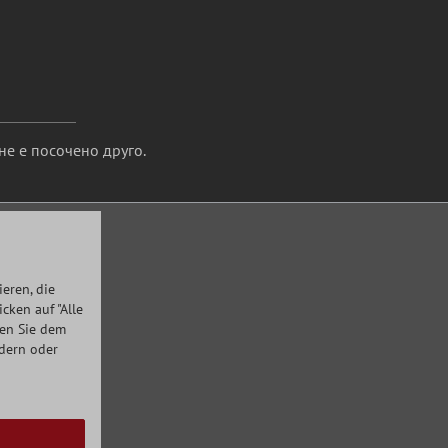
не е посочено друго.
eren, die
ken auf "Alle
men Sie dem
ndern oder