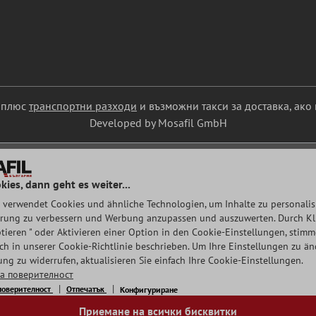
С плюс
транспортни разходи
и възможни такси за доставка, ако 
Developed by Mosafil GmbH
kies, dann geht es weiter...
 verwendet Cookies und ähnliche Technologien, um Inhalte zu personalisi
rung zu verbessern und Werbung anzupassen und auszuwerten. Durch Klic
tieren " oder Aktivieren einer Option in den Cookie-Einstellungen, stim
auch in unserer Cookie-Richtlinie beschrieben. Um Ihre Einstellungen zu ä
ng zu widerrufen, aktualisieren Sie einfach Ihre Cookie-Einstellungen.
а поверителност
поверителност
Отпечатък
Конфигуриране
Приемане на всички бисквитки