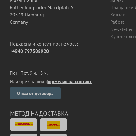
Mosafil GmbH
За нас
Rothenburgsorter Marktplatz 5
Плащане и 
20539 Hamburg
Контакт
Germany
Работа
Newsletter
Купете плоч
Подкрепа и консултиране чрез:
+4940 797508920
Пон-Пет, 9 ч. - 5 ч.
Или чрез нашия
формуляр за контакт
.
Отказ от договора
МЕТОД НА ДОСТАВКА