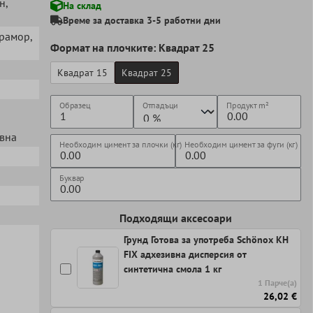
ен
,
На склад
Време за доставка 3-5 работни дни
Мрамор
,
Формат на плочките: Квадрат 25
Квадрат 15
Квадрат 25
Образец
Отпадъци
Продукт
m²
евна
Необходим цимент за плочки (кг)
Необходим цимент за фуги (кг)
Буквар
Подходящи аксесоари
Грунд Готова за употреба Schönox KH
FIX адхезивна дисперсия от
синтетична смола 1 кг
1 Парче(а)
26,02 €