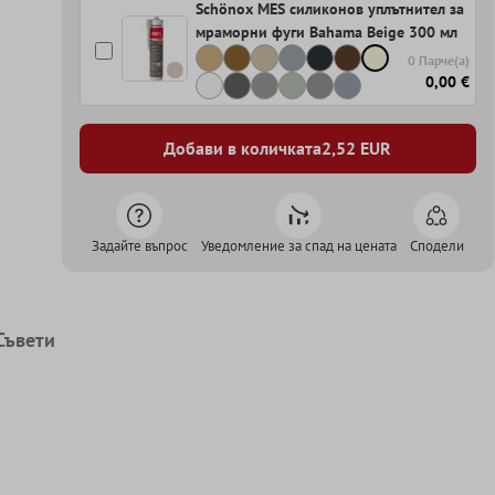
Schönox MES силиконов уплътнител за
мраморни фуги Bahama Beige 300 мл
0 Парче(а)
0,00 €
Добави в количката
2,52
EUR
Задайте въпрос
Уведомление за спад на цената
Сподели
Съвети