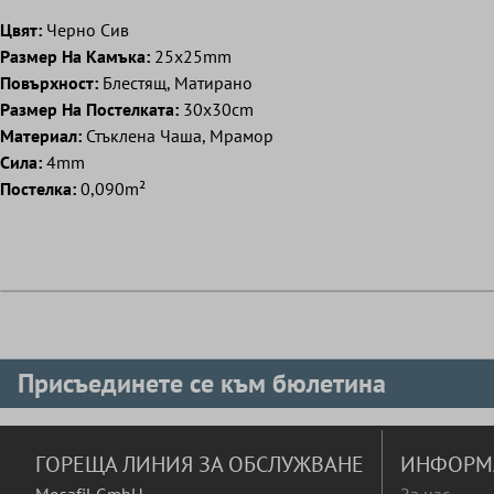
Цвят:
Черно Сив
Pазмер Hа Kамъка:
25x25mm
Повърхност:
Блестящ, Матирано
Pазмер Hа Постелката:
30x30cm
Mатериал:
Стъклена Чаша, Мрамор
Сила:
4mm
Постелка:
0,090m²
Присъединете се към бюлетина
ГОРЕЩА ЛИНИЯ ЗА ОБСЛУЖВАНЕ
ИНФОРМ