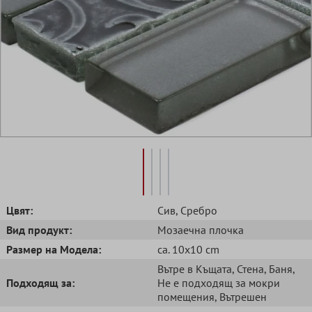
Цвят:
Сив
, Сребро
Вид продукт:
Mозаечна плочка
Размер на Модела:
ca. 10x10 cm
Вътре в Къщата
, Стена
, Баня
,
Подходящ за:
Не е подходящ за мокри
помещения
, Вътрешен