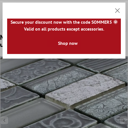
сновното съдържание
0
Количк
Secure your discount now with the code SOMMER5 🌞
Valid on all products except accessories.
Mодел от Mозаечни Плочки Стъклена
Shop now
Чаша Естествен Kамък Piroshka Сребро