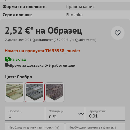
Формат на плочките:
Правоъгълник
Серия плочки:
Piroshka
2,52 €* на Образец
Съдържание:
0.01 Quadratmeter
(252,00 €* / 1 Quadratmeter)
Номер на продукта:
TM33558_muster
На склад
Време за доставка 3-5 работни дни
Цвят: Сребро
Образец
Отпадъци
Продукт
m²
Необходим цимент за плочки (кг)
Необходим цимент за фуги (кг)