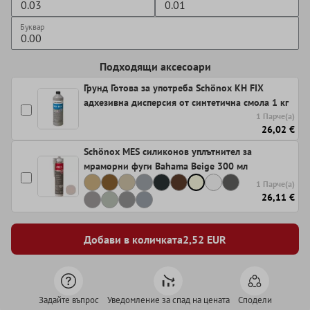
Буквар
Подходящи аксесоари
Грунд Готова за употреба Schönox KH FIX
адхезивна дисперсия от синтетична смола 1 кг
1 Парче(а)
26,02 €
Schönox MES силиконов уплътнител за
мраморни фуги Bahama Beige 300 мл
1 Парче(а)
26,11 €
Добави в количката
2,52
EUR
Задайте въпрос
Уведомление за спад на цената
Сподели