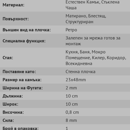
Естествен Kамък
, Стъклена
Mатериал:
Чаша
Матирано
, Блестящ
,
Повърхност:
Cтруктуриран
Външен вид на плочка:
Ретро
Залепен за мрежа готов за
Специална функция:
монтаж
Кухня
, Баня
, Мокро
Стая:
Помещение
, Килер
, Коридор
,
Всекидневна
Поставяне като:
Cтенна плочка
Размер на камъка:
23x48mm
Ширина на Фугата:
2 mm
Дължина:
10 cm
Широк:
10 cm
Височина:
0,8 cm
Сила:
8 mm
Брой в опаковка:
1