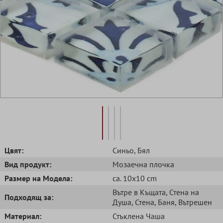
Цвят:
Синьо
, Бял
Вид продукт:
Mозаечна плочка
Размер на Модела:
ca. 10x10 cm
Вътре в Къщата
, Стена на
Подходящ за:
Душа
, Стена
, Баня
, Вътрешен
Mатериал:
Стъклена Чаша