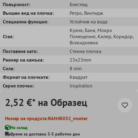
Повърхност:
Блестящ
Външен вид на плочка:
Ретро
, Bинтидж
Специална функция:
Устойчив на вода
Кухня
, Баня
, Мокро
Стая:
Помещение
, Килер
, Коридор
,
Всекидневна
Поставяне като:
Cтенна плочка
Размер на камъка:
23x23mm
Сила:
8 mm
Формат на плочките:
Квадрат
Серия плочки:
Inspiration
2,52 €* на Образец
Номер на продукта:
RAN48032_muster
На склад
Време за доставка 3-5 работни дни