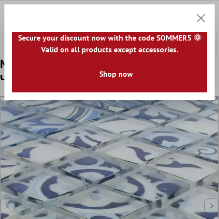
сновното съдържание
0
Количк
Secure your discount now with the code SOMMER5 🌞
Valid on all products except accessories.
Mодел от Mозаечни Плочки Стъклена
Shop now
Чаша Inspiration Син