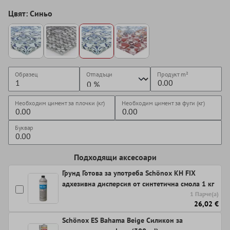
Цвят: Синьо
Образец
Отпадъци
Продукт
m²
Необходим цимент за плочки (кг)
Необходим цимент за фуги (кг)
Буквар
Подходящи аксесоари
Грунд Готова за употреба Schönox KH FIX
адхезивна дисперсия от синтетична смола 1 кг
1 Парче(а)
26,02 €
Schönox ES Bahama Beige Силикон за