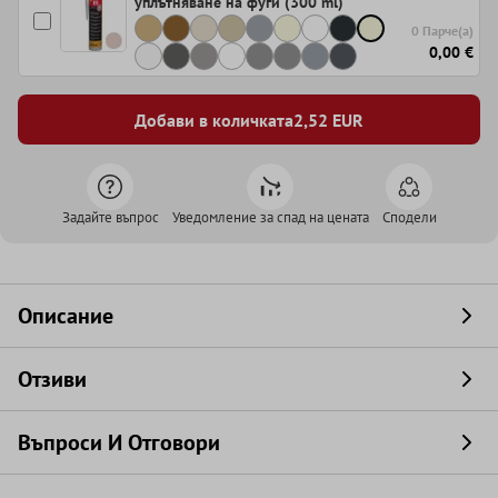
уплътняване на фуги (300 ml)
0 Парче(а)
0,00 €
Добави в количката
2,52
EUR
Задайте въпрос
Уведомление за спад на цената
Сподели
Описание
Отзиви
Въпроси И Отговори