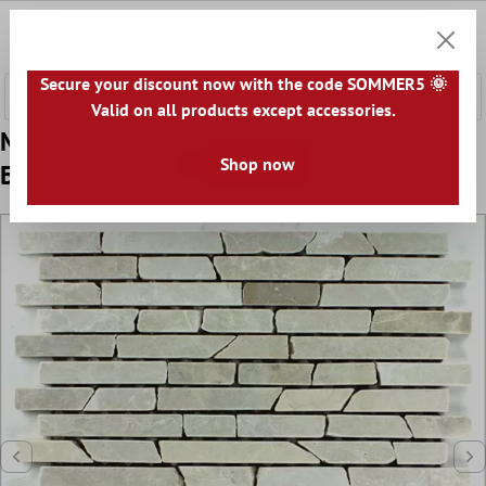
сновното съдържание
0
Количк
Secure your discount now with the code SOMMER5 🌞
Valid on all products except accessories.
Mодел от Мрамор Mозаечни Плочки
Shop now
Бежово Sticks