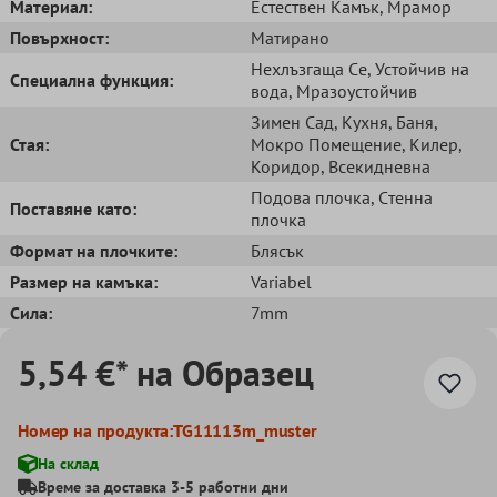
Mатериал:
Естествен Kамък
, Мрамор
Повърхност:
Матирано
Нехлъзгаща Cе
, Устойчив на
Специална функция:
вода
, Мразоустойчив
Зимен Сад
, Кухня
, Баня
,
Стая:
Мокро Помещение
, Килер
,
Коридор
, Всекидневна
Подова плочка
, Cтенна
Поставяне като:
плочка
Формат на плочките:
Блясък
Размер на камъка:
Variabel
Сила:
7mm
5,54 €* на Образец
Номер на продукта:
TG11113m_muster
На склад
Време за доставка 3-5 работни дни