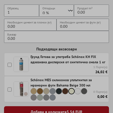
Образец
Отпадъци
Продукт
m²
Необходим цимент за плочки (кг)
Необходим цимент за фуги (кг)
Буквар
Подходящи аксесоари
Грунд Готова за употреба Schönox KH FIX
адхезивна дисперсия от синтетична смола 1 кг
1 Парче(а)
26,02 €
Schönox MES силиконов уплътнител за
мраморни фуги Bahama Beige 300 мл
0 Парче(а)
0,00 €
Добави в количката
5,54
EUR