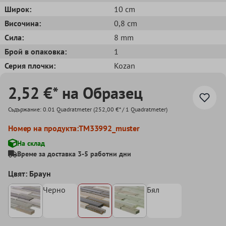
Широк:
10 cm
Височина:
0,8 cm
Сила:
8 mm
Брой в опаковка:
1
Серия плочки:
Kozan
2,52 €* на Образец
Съдържание:
0.01 Quadratmeter
(252,00 €* / 1 Quadratmeter)
Номер на продукта:
TM33992_muster
На склад
Време за доставка 3-5 работни дни
Цвят: Браун
Черно
Бял