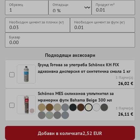
Образец
Отпадъци
Продукт
m²
Необходим цимент за плочки (кг)
Необходим цимент за фуги (кг)
Буквар
Подходящи аксесоари
Грунд Готова за употреба Schönox KH FIX
адхезивна дисперсия от синтетична смола 1 кг
1 Парче(а)
26,02 €
Schönox MES силиконов уплътнител за
мраморни фуги Bahama Beige 300 мл
1 Парче(а)
26,11 €
Добави в количката
2,52
EUR