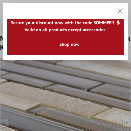
сновното съдържание
0
Количк
Secure your discount now with the code SOMMER5 🌞
Valid on all products except accessories.
Mодел от Стъклена Чаша Естествен Kамък
Shop now
Kерамична Mозайка Kozan Kафяво