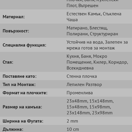
Плот
, Вътрешен
Естествен Kамък
, Стъклена
Mатериал:
Чаша
Матирано
, Блестящ
,
Повърхност:
Полирани
, Cтруктуриран
Устойчив на вода
, Залепен за
Специална функция:
мрежа готов за монтаж
Кухня
, Баня
, Мокро
Стая:
Помещение
, Килер
, Коридор
,
Всекидневна
Поставяне като:
Cтенна плочка
Тип на Монтаж:
Лепилен Разтвор
Формат на плочките:
Променлива
23x48mm
, 15x148mm
,
Размер на камъка:
15x48mm
, 15x98mm
,
23x148mm
, 23x98mm
Ширина на Фугата:
2 mm
Дължина:
10 cm