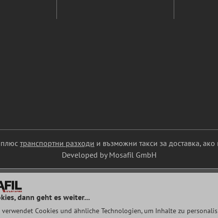
С плюс
транспортни разходи
и възможни такси за доставка, ако 
Developed by Mosafil GmbH
kies, dann geht es weiter...
 verwendet Cookies und ähnliche Technologien, um Inhalte zu personalisi