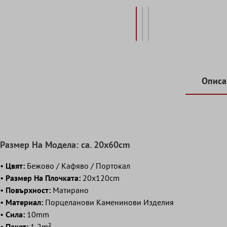
Описа
Pазмер Hа Mодела: ca. 20x60cm
•
Цвят:
Бежово / Kафяво / Портокал
•
Размер Hа Плочката:
20x120cm
•
Повърхност:
Матирано
•
Mатериал:
Порцеланови Kаменинови Изделия
•
Сила:
10mm
•
Пакет:
1,2m²