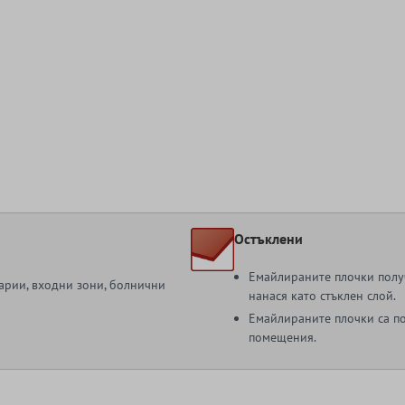
Остъклени
Емайлираните плочки получ
зарии, входни зони, болнични
нанася като стъклен слой.
Емайлираните плочки са п
помещения.