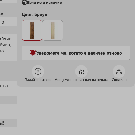
Вече не е налично
ия
Цвят: Браун
но
тойчив
ойчив
,
во
Уведомете ме, когато е наличен отново
Задайте въпрос
Уведомление за спад на цената
Сподели
енна
ръб