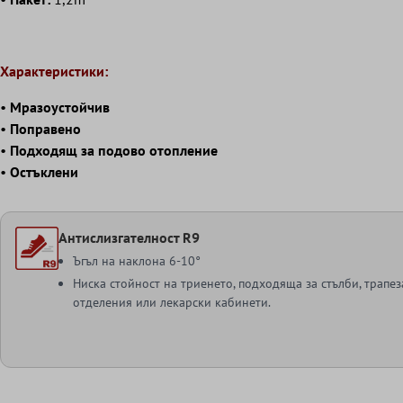
Характеристики:
•
Мразоустойчив
•
Поправено
•
Подходящ за подово отопление
•
Остъклени
Антислизгателност R9
Ъгъл на наклона 6-10°
Ниска стойност на триенето, подходяща за стълби, трапе
отделения или лекарски кабинети.