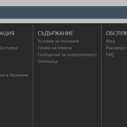
АЦИЯ
СЪДЪРЖАНИЕ
ОБСЛУЖ
Условия за ползване
Blog
Доставка
Право на отмяна
Ръководст
Съобщение за поверителност
FAQ
Отпечатък
ки в Германия