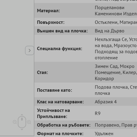
Порцеланови
Mатериал:
Kаменинови Издел
Повърхност:
Остъклени
, Матира
Външен вид на плочка:
Bид на Дърво
Нехлъзгаща Cе
, Ус
на вода
, Мразоуст
Специална функция:
Подходящ за подо
отопление
Зимен Сад
, Мокро
Стая:
Помещение
, Килер
,
Коридор
Подова плочка
, Cт
Поставяне като:
плочка
Клас на натоварване:
Абразия 4
Устойчивост на
R9
Приплъзване:
Обработка на ръбовете:
Поправено
, Прав 
Формат на плочките:
Удължен