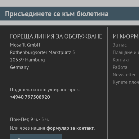
Присъединете се към бюлетина
ГОРЕЩА ЛИНИЯ ЗА ОБСЛУЖВАНЕ
ИНФОРМ
Mosafil GmbH
За нас
Rothenburgsorter Marktplatz 5
Плащане и 
20539 Hamburg
Контакт
Germany
Работа
Newsletter
Купете плоч
Подкрепа и консултиране чрез:
+4940 797508920
Пон-Пет, 9 ч. - 5 ч.
Или чрез нашия
формуляр за контакт
.