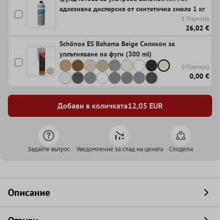
адхезивна дисперсия от синтетична смола 1 кг
1 Парче(а)
26,02 €
Schönox ES Bahama Beige Силикон за
уплътняване на фуги (300 ml)
0 Парче(а)
0,00 €
Добави в количката
12,05
EUR
Задайте въпрос
Уведомление за спад на цената
Сподели
Описание