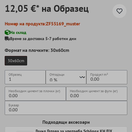
12,05 €* на Образец
Номер на продукта:
ZF55169_muster
На склад
Време за доставка 5-7 работни дни
Формат на плочките: 30x60cm
30x60cm
Образец
Отпадъци
Продукт
m²
Необходим цимент за плочки (кг)
Необходим цимент за фуги (кг)
Буквар
Подходящи аксесоари
Грунд Готова за употреба Schönox KH FIX