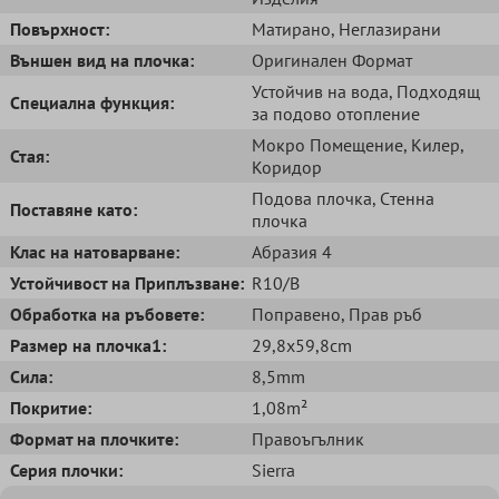
Повърхност:
Матирано
, Неглазирани
Външен вид на плочка:
Oригинален Формат
Устойчив на вода
, Подходящ
Специална функция:
за подово отопление
Мокро Помещение
, Килер
,
Стая:
Коридор
Подова плочка
, Cтенна
Поставяне като:
плочка
Клас на натоварване:
Абразия 4
Устойчивост на Приплъзване:
R10/B
Обработка на ръбовете:
Поправено
, Прав ръб
Размер на плочка1:
29,8x59,8cm
Сила:
8,5mm
Покритие:
1,08m²
Формат на плочките:
Правоъгълник
Серия плочки:
Sierra