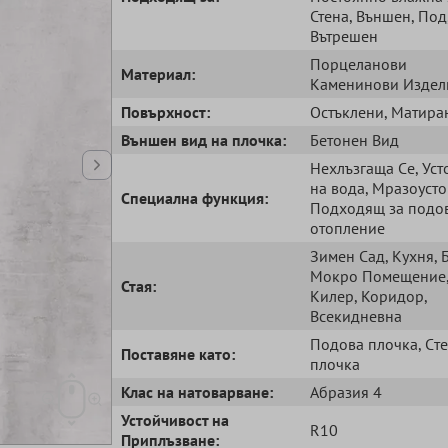
Стена
, Външен
, Под
Вътрешен
Порцеланови
Mатериал:
Kаменинови Издел
Повърхност:
Остъклени
, Матира
Външен вид на плочка:
Бетонен Вид
Нехлъзгаща Cе
, Ус
на вода
, Мразоуст
Специална функция:
Подходящ за подо
отопление
Зимен Сад
, Кухня
, 
Мокро Помещение
Стая:
Килер
, Коридор
,
Всекидневна
Подова плочка
, Cт
Поставяне като:
плочка
Клас на натоварване:
Абразия 4
Устойчивост на
R10
Приплъзване: