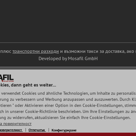
С плюс
транспортни разходи
и възможни такси за доставка, ако 
Developed by Mosafil GmbH
kies, dann geht es weiter...
 verwendet Cookies und ähnliche Technologien, um Inhalte zu personalisi
rung zu verbessern und Werbung anzupassen und auszuwerten. Durch Klic
tieren " oder Aktivieren einer Option in den Cookie-Einstellungen, stim
auch in unserer Cookie-Richtlinie beschrieben. Um Ihre Einstellungen zu ä
ng zu widerrufen, aktualisieren Sie einfach Ihre Cookie-Einstellungen.
а поверителност
поверителност
Отпечатък
Конфигуриране