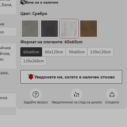
Вече не е налично
, Баня
,
Цвят: Сребро
ия
но
Формат на плочките: 60x60cm
тойчив
60x60cm
60x120cm
30x60cm
120x120cm
ойчив
,
во
120x260cm
Баня
,
Уведомете ме, когато е наличен отново
,
енна
Задайте въпрос
Уведомление за спад на цената
Сподели