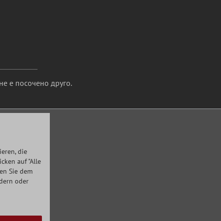
не е посочено друго.
eren, die
ken auf "Alle
men Sie dem
ndern oder