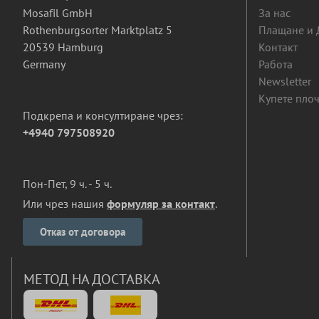
Mosafil GmbH
За нас
Rothenburgsorter Marktplatz 5
Плащане и 
20539 Hamburg
Контакт
Germany
Работа
Newsletter
Купете плоч
Подкрепа и консултиране чрез:
+4940 797508920
Пон-Пет, 9 ч. - 5 ч.
Или чрез нашия
формуляр за контакт
.
Отказ от договора
МЕТОД НА ДОСТАВКА