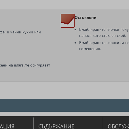
Остъклени
Емайлираните плочки получ
афе- и чайни кухни или
нанася като стъклен слой.
Емайлираните плочки са п
помещения.
ени на влага, те осигуряват
АЦИЯ
СЪДЪРЖАНИЕ
ОБСЛУЖ