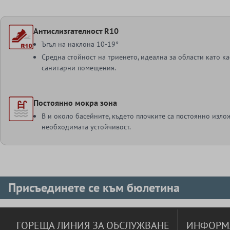
Антислизгателност R10
Ъгъл на наклона 10-19°
Средна стойност на триенето, идеална за области като к
санитарни помещения.
Постоянно мокра зона
В и около басейните, където плочките са постоянно излож
необходимата устойчивост.
Присъединете се към бюлетина
ГОРЕЩА ЛИНИЯ ЗА ОБСЛУЖВАНЕ
ИНФОРМ