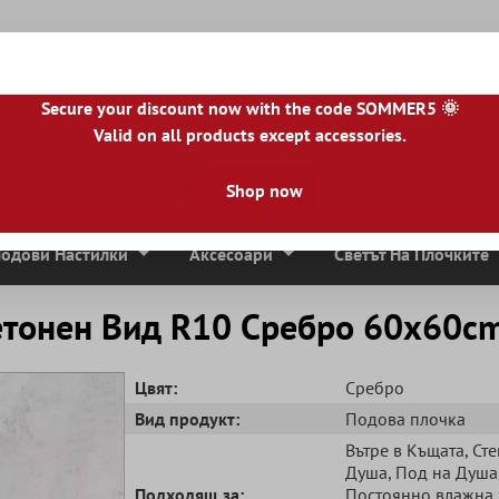
Secure your discount now with the code SOMMER5 🌞
Valid on all products except accessories.
|
BE
|
NL
|
IE
|
ES
|
PL
|
PT
|
FI
|
GR
|
RO
|
NO
|
HU
|
BG
|
HR
|
LU
Shop now
Мозаечни Плочки
Плочи От Естествен Камък
Тера
одови Настилки
Аксесоари
Светът На Плочките
етонен Вид R10 Сребро 60x60c
Цвят:
Сребро
Вид продукт:
Подова плочка
Вътре в Къщата
, Ст
Душа
, Под на Душа
Подходящ за:
Постоянно влажна 