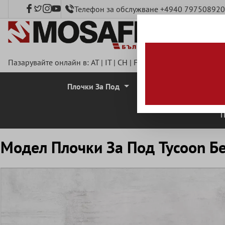
Телефон за обслужване +4940 797508920
сновното съдържание
Пазарувайте онлайн в:
AT
|
IT
|
CH
|
FR
|
DE
|
UK
|
CZ
|
SE
|
DK
Плочки За Под
Стенни Плочки
П
Mодел Плочки За Под Tycoon Б