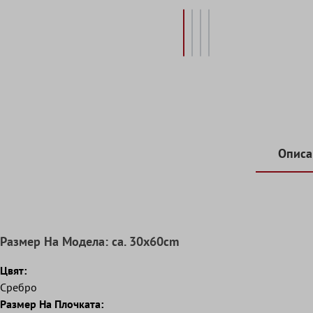
Описа
Pазмер Hа Mодела: ca. 30x60cm
Цвят:
Сребро
Размер Hа Плочката: