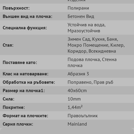
Повърхност:
Полирани
Външен вид на плочка:
Бетонен Вид
Устойчив на вода
,
Специална функция:
Мразоустойчив
Зимен Сад
, Кухня
, Баня
,
Стая:
Мокро Помещение
, Килер
,
Коридор
, Всекидневна
Подова плочка
, Cтенна
Поставяне като:
плочка
Клас на натоварване:
Абразия 3
Обработка на ръбовете:
Поправено
, Прав ръб
Размер на плочка1:
40x60cm
Сила:
10mm
Покритие:
1,44m²
Формат на плочките:
Правоъгълник
Серия плочки:
Mainland